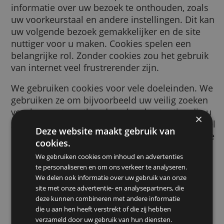
browser wordt gestuurd door een website d
bezoekt. Deze cookie helpt de website
informatie over uw bezoek te onthouden, zo
uw voorkeurstaal en andere instellingen. Di
uw volgende bezoek gemakkelijker en de sit
nuttiger voor u maken. Cookies spelen een
belangrijke rol. Zonder cookies zou het gebr
van internet veel frustrerender zijn.
We gebruiken cookies voor vele doeleinden
gebruiken ze om bijvoorbeeld uw veilig zoe
voorkeuren te onthouden, de advertenties d
ziet relevanter voor u te maken, te tellen ho
Deze website maakt gebruik van
bezoekers we op een pagina ontvangen, om 
cookies.
helpen bij het aanmelden voor onze dienste
We gebruiken cookies om inhoud en advertenties
om uw gegevens te beschermen, of om
te personaliseren en om ons verkeer te analyseren.