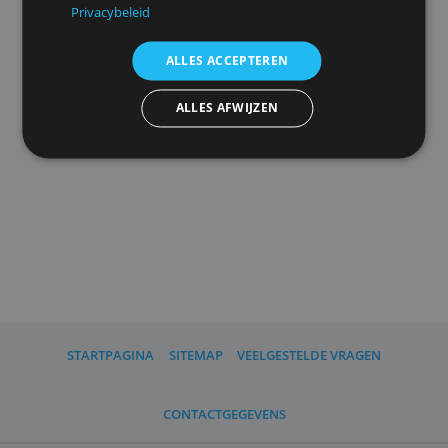
uw
advertentieinstellingen
herinneren.
We delen ook informatie over uw gebruik van onze
site met onze advertentie- en analysepartners, die
deze kunnen combineren met andere informatie
Advertenties personaliseren
die u aan hen heeft verstrekt of die zij hebben
verzameld door uw gebruik van hun diensten.
Privacybeleid
ALLES ACCEPTEREN
ALLES AFWIJZEN