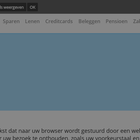
ng.
Details weergeven
OK
kening
Sparen
Lenen
Creditcards
Beleggen