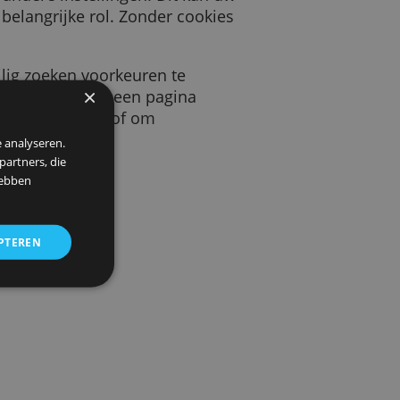
 door een website die u bezoekt. Deze cookie
keurstaal en andere instellingen. Dit kan uw
s spelen een belangrijke rol. Zonder cookies
beeld uw veilig zoeken voorkeuren te
×
llen hoeveel bezoekers we op een pagina
uw gegevens te beschermen, of om
 om ons verkeer te analyseren.
entie- en analysepartners, die
strekt of die zij hebben
ALLES ACCEPTEREN