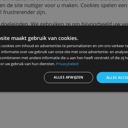
tukje tekst dat naar uw browser wordt gestuurd
tie over uw bezoek te onthouden, zoals uw voor
jker en de site nuttiger voor u maken. Cookie
et veel frustrerender zijn.
r vele doeleinden. We gebruiken ze om bijvoor
s die u ziet relevanter voor u te maken, te te
en bij het aanmelden voor onze diensten, om 
ze website maakt gebruik van cookies.
n
herinneren.
ebruiken cookies om inhoud en advertenties te personaliseren en
elen ook informatie over uw gebruik van onze site met onze advert
 kunnen combineren met andere informatie die u aan hen heeft ver
Advertenties personaliseren
ameld door uw gebruik van hun diensten.
Privacybeleid
ALLES AFWIJZEN