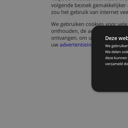
Een cookie is een klein s
helpt de website informa
volgende bezoek gemakkeli
zou het gebruik van intern
We gebruiken cookies voo
onthouden, de advertentie
ontvangen, om u te help
De
uw
advertentieinstellinge
We g
We d
deze
verz