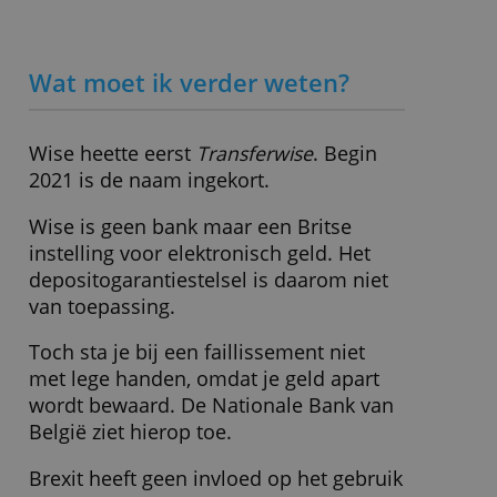
Rente positief saldo
1,72 % (**)
Rood staan
- (niet mogelijk)
Pinbetaling buiten
€ 0,-
eurogebied
- (verschilt per
Wisselkoersopslag
valutapaar)
Mobiele app
Ja
Online kasboekje
Nee
iDeal/Wero
Nee
Depositogarantie
Geen
Leeftijd
18 jaar
» Bezoek website