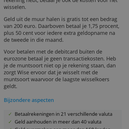
onderling. Daarbovenop komt een vergoedin
die varieert per valutapaar. (*)
Geld overmaken naar een ander Wise-accoun
in dezelfde valuta is gratis. Een overschrijvin
naar een andere bankrekening kost een vast
bedrag, dat ook varieert per valutapaar. Euro'
overmaken naar een eurorekening bijvoorbe
kost 95 cent. Als je de muntsoort niet op je
rekening hebt, betaal je ook de kosten voor h
wisselen.
Geld uit de muur halen is gratis tot een bedr
van 200 euro. Daarboven betaal je 1,75 proce
plus 50 cent voor iedere extra geldopname n
de tweede in die maand.
Voor betalen met de debitcard buiten de