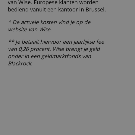
Wat moet ik verder weten?
Wise heette eerst
Transferwise
. Begin
2021 is de naam ingekort.
Wise is geen bank maar een Britse
instelling voor elektronisch geld. Het
depositogarantiestelsel is daarom niet
van toepassing.
Toch sta je bij een faillissement niet
met lege handen, omdat je geld apart
wordt bewaard. De Nationale Bank van
België ziet hierop toe.