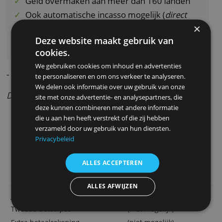
eurozone betaal je geen transactiekosten. H
je de muntsoort niet op je rekening staan, da
zorgt Wise ervoor dat je wisselt met de
muntsoort waarvoor de laagste wisselkoers
geldt.
Bijzondere aspecten
Betaalrekeningen in 21 verschillende valuta
Geld aanhouden in meer dan 40 valuta
Geld overmaken aan meer dan 160 landen
Ook automatische incasso mogelijk (
direct
debit
)
Nederlandstalige informatie (beperkt)
Deze website maakt gebruik van
beschikbaar
cookies.