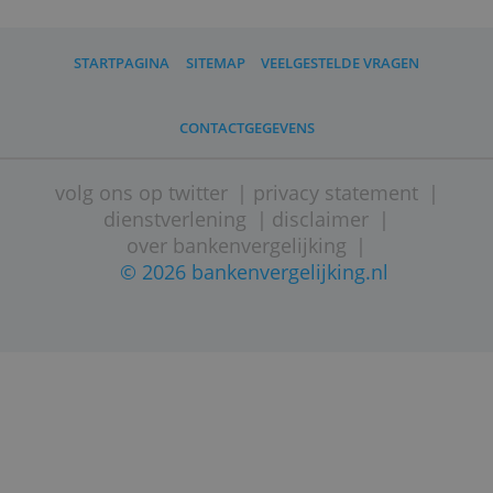
Brexit heeft geen invloed op het gebruik
van Wise. Europese klanten worden
bediend vanuit een kantoor in Brussel.
* De actuele kosten vind je op de
website van Wise.
** Je betaalt hiervoor een jaarlijkse fee
van 0,26 procent. Wise brengt je geld
onder in een geldmarktfonds van
Blackrock.