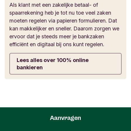
worden er variabele kosten in rekening gebracht
Als klant met een zakelijke betaal- of
Wat wij voor je doen
en
kosten voor klantonderzoek
. In het
spaarrekening heb je tot nu toe veel zaken
kostenoverzicht
kun je alle kosten nalezen.
moeten regelen via papieren formulieren. Dat
Met de Overstapservice stap je gemakkelijk over
kan makkelijker en sneller. Daarom zorgen we
naar Triodos Bank terwijl het betalingsverkeer
Voor:
Kosten
ervoor dat je steeds meer je bankzaken
gewoon doorloopt:
efficiënt en digitaal bij ons kunt regelen.
We leiden alle betalingen 13 maanden gratis
Triodos Internet Zaken Rekening
€ 12,50 per maa
door.
Lees alles over 100% online
bankieren
Overstapservice
Geen
We brengen incasserende organisaties op de
hoogte van je nieuwe rekening.
Betaalpas
€ 20 per jaar
Je ziet op je rekeningafschriften precies welke
bij- en afschrijvingen via de Overstapservice zijn
Vervangen van betaalpas
€ 6
doorgeleid.
Je ontvangt ongeveer een maand voor het
Digitale rekeningafschriften (pdf)
Geen
Aanvragen
einde van de Overstapservice een herinnering
met de precieze einddatum.