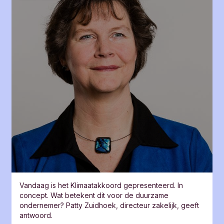
keer per maand afgeschreven
Feedback verzenden
Je hebt vaak een aankoopverzekering
Je betaalt extra kosten voor een creditcard of
een betaalpakket met creditcard
Wil je een credit card aanvragen?
Je kunt ervoor kiezen om die te koppelen aan je
Triodos Internet Betaalrekening. Geef je Triodos
Betaalrekening dan op als tegenrekening bij je
creditcardmaatschappij.
Let op: je kunt een creditcard van een andere
bank niet altijd koppelen aan je Triodos
Betaalrekening.
Vandaag is het Klimaatakkoord gepresenteerd. In
concept. Wat betekent dit voor de duurzame
ondernemer? Patty Zuidhoek, directeur zakelijk, geeft
antwoord.
Heeft dit antwoord je geholpen?