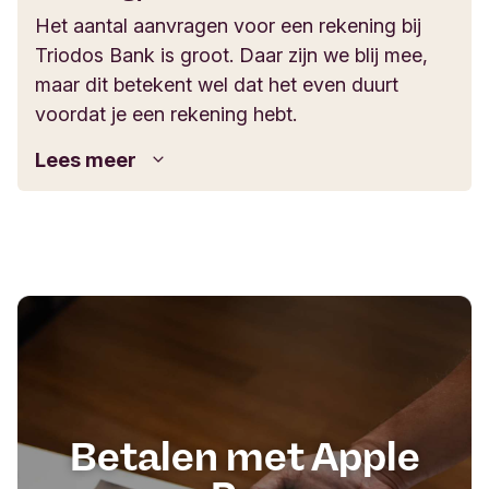
maken.
Het aantal aanvragen voor een rekening bij
Triodos Bank is groot. Daar zijn we blij mee,
maar dit betekent wel dat het even duurt
voordat je een rekening hebt.
Lees meer
Voordat we een zakelijke rekening openen,
toetsen we ook altijd met wie we zaken doen.
We beoordelen de integriteit van je organisatie
en de mensen die nauw bij de organisatie
betrokken zijn.
De aanvraagperiode is op dit moment
maximaal 8 weken
. Voor eenmanszaken is
de aanvraagtijd in de meeste gevallen
aanzienlijk korter. We streven ernaar om je zo
goed en snel mogelijk te helpen.
Betalen met Apple