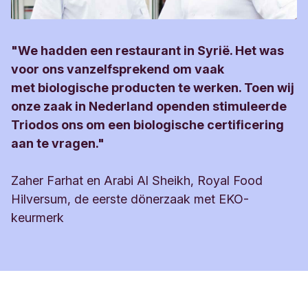
Algemene Bankvoorwaarden
Overstapkaarten gebruiken die bij de
≈ 1 MB
Overstapservice horen.
Aanvraagformulier Overstapservice
"We hadden een restaurant in Syrië. Het was
Zakelijk
Wil je meer weten over de Overstapservice? Neem
voor ons vanzelfsprekend om vaak
94 KB, PDF
dan contact met ons op via 030 694 2700 of stuur
met biologische producten te werken. Toen wij
MT940 Swift Overeenkomst
een e-mail.
onze zaak in Nederland openden stimuleerde
≈ 1 MB
Triodos ons om een biologische certificering
Voorwaarden Incasso
aan te vragen."
≈ 1 MB
Zaher Farhat en Arabi Al Sheikh, Royal Food
Voorwaarden Betalen
Hilversum, de eerste dönerzaak met EKO-
303 KB, PDF
keurmerk
Kenmerken Zaken Rekening
128 KB, PDF
Informatieblad depositogarantiestelsel
≈ 1 MB