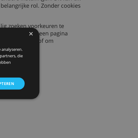
 door een website die u bezoekt. Deze cookie
keurstaal en andere instellingen. Dit kan uw
s spelen een belangrijke rol. Zonder cookies
beeld uw veilig zoeken voorkeuren te
×
llen hoeveel bezoekers we op een pagina
uw gegevens te beschermen, of om
 om ons verkeer te analyseren.
entie- en analysepartners, die
strekt of die zij hebben
ALLES ACCEPTEREN