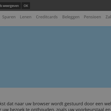
ng.
Details weergeven
OK
kening
Sparen
Lenen
Creditcards
Beleggen