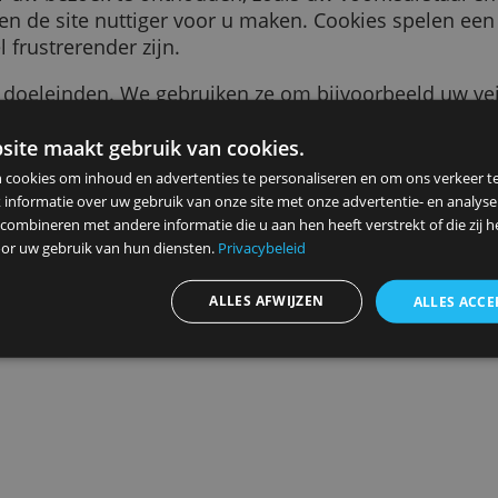
tukje tekst dat naar uw browser wordt gestuurd
tie over uw bezoek te onthouden, zoals uw voor
jker en de site nuttiger voor u maken. Cookie
et veel frustrerender zijn.
r vele doeleinden. We gebruiken ze om bijvoor
s die u ziet relevanter voor u te maken, te te
en bij het aanmelden voor onze diensten, om 
ze website maakt gebruik van cookies.
n
herinneren.
ebruiken cookies om inhoud en advertenties te personaliseren en
elen ook informatie over uw gebruik van onze site met onze advert
 kunnen combineren met andere informatie die u aan hen heeft ver
Advertenties personaliseren
ameld door uw gebruik van hun diensten.
Privacybeleid
ALLES AFWIJZEN