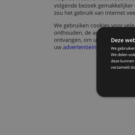
Een cookie is een klein s
helpt de website informa
volgende bezoek gemakkeli
zou het gebruik van intern
We gebruiken cookies voo
onthouden, de advertentie
ontvangen, om u te help
De
uw
advertentieinstellinge
We g
We d
deze
verz