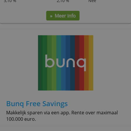
bij een Estse bank. Het saldo is beschermd tot
100.000 euro.
Eerste 6 maanden met bonusrente voor nieuwe
spaarders
Spaarrente (max.)
Basisrente
Voorwaarden
3,10 %
2,10 %
Nee
» Meer info