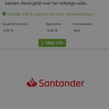
Trade Republic Sparen
Veilig en vrij opneembaar sparen op een
bankrekening waarmee je ook kunt beleggen en
betalen. Rente geldt over het volledige saldo.
Tijdelijk 3,00 % spaarrente voor nieuwe klanten
Spaarrente (max.)
Basisrente
Voorwaarden
3,00 %
2,00 %
Nee