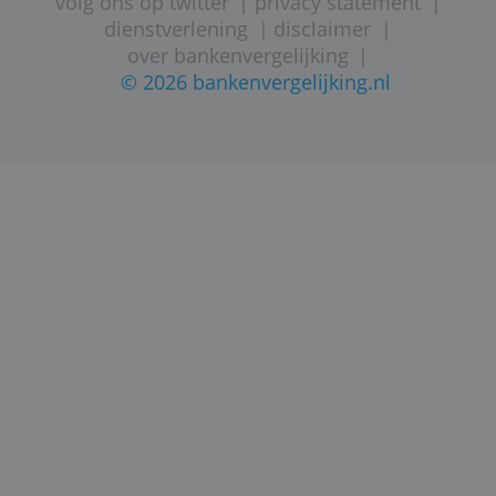
nauwelijks in veiligheid. Iedere spaarder
wordt namelijk gedekt door De
Nederlandsche Bank, de nationale
toezichthouder.
Met wie kan ik contact opnemen
Stel je vraag a.u.b. niet aan
Bankenvergelijking. Als je vragen of
opmerkingen hebt over spaarproducten, d
kun je je wenden tot de klantenservice van
de aanbieder van de spaarrekening.
De contactgegevens vind je altijd op de
website van de bank.