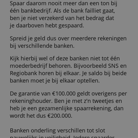
Het is af te raden om te gaan sparen als
je een geldlening hebt lopen. De rente van
de lening ligt namelijk meestal hoger. Los
dus eerst je lening af.
Ook als je vaak rood staat, is het niet
verstandig om te sparen. Zorg liever voor
een buffer op je betaalrekening.
Als je voor de lange termijn wilt sparen,
kun je beter een deel van je geld beleggen.
Dit levert op den duur meer op.
Soms is het ook een goed idee om eerst
je hypotheek af te lossen en daarna te gaa