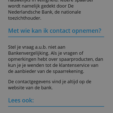
sparen. Dat kan gunstiger zijn als je veel
spaargeld hebt.
Welke spaarrekening de beste is en of je w
of niet moet sparen, hangt natuurlijk sterk
af van je persoonlijke situatie. Roep zo nod
de hulp in van een adviseur.
Is online sparen wel veilig?
Ja, online sparen is veilig. Je gegevens zijn
beschermd en je geld wordt gewaarborgd t
€100.000.
Spaar daarom nooit meer dan een ton bij
één bankbedrijf. Als de bank failliet gaat,