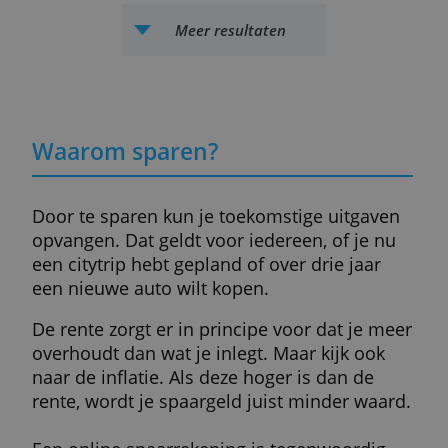
DHB S@veOnlinerekening
Sparen met welkomstrente over maximaal 50.000
euro in het eerste halfjaar. Volledige vrijheid in
storten en opnemen.
Eerste 6 maanden met bonusrente voor nieuwe
spaarders
Spaarrente (max.)
Basisrente
Voorwaarden
2,55 %
1,60 %
Nee