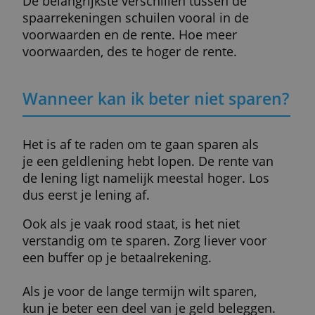
je vanaf een bepaald spaarbedrag belastin
gaan betalen.
Sparen levert meestal minder op dan
beleggen op de langere termijn. Heb je vee
spaargeld, overweeg dan ook een
beleggingsrekening. Je vindt er
een aantal
deze website.
Welke spaarvormen zijn er?
In Nederland zijn er vele spaarvormen:
bijvoorbeeld wel of niet vrij opneembaar,
depositosparen, klimsparen, kindersparen,
groensparen, zakelijk sparen en bankspare