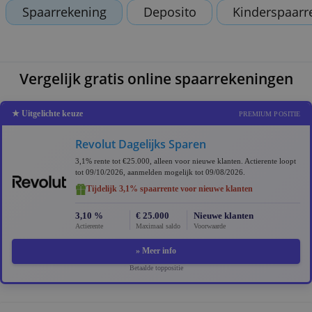
leest is onze eigen mening.
Spaarrekening
Deposito
Kinder
Vergelijk gratis online spaarrekenin
★ Uitgelichte keuze
PREMIUM 
Revolut Dagelijks Sparen
3,1% rente tot €25.000, alleen voor nieuwe klanten. Actierent
tot 09/10/2026, aanmelden mogelijk tot 09/08/2026.
Tijdelijk 3,1% spaarrente voor nieuwe klanten
3,10 %
€ 25.000
Nieuwe klanten
Actierente
Maximaal saldo
Voorwaarde