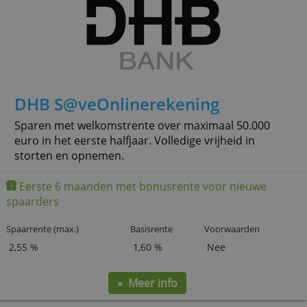
Spaar zonder beperkingen op deze Belgische
spaarrekening. Het saldo is vrij opneembaar.
Eerste 6 maanden met bonusrente voor nieuwe
spaarders
Spaarrente (max.)
Basisrente
Voorwaarden
2,80 %
2,00 %
Nee
» Meer info