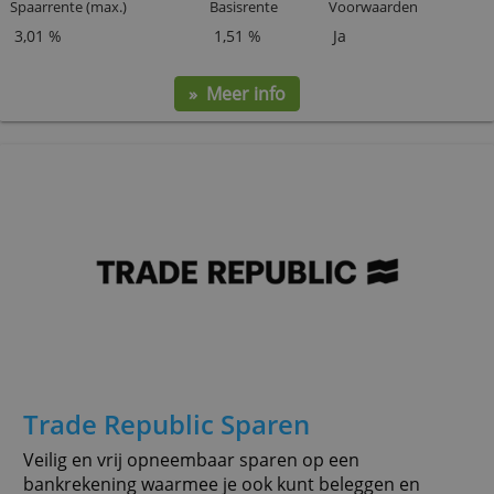
Bunq Free Savings
Makkelijk sparen via een app. Rente over maximaal
100.000 euro.
Spaarrente (max.)
Basisrente
Voorwaarden
3,01 %
1,51 %
Ja
» Meer info