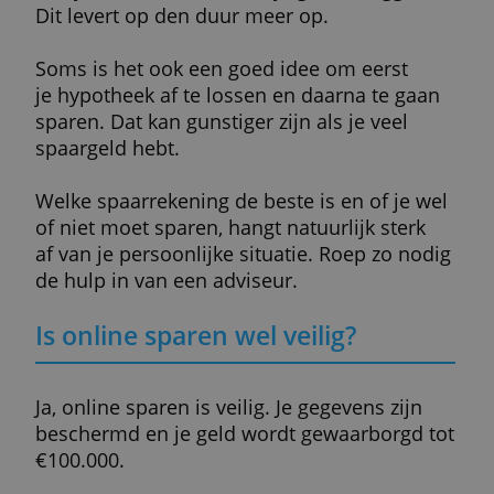
De keuze van de spaarvorm hangt af van
je wensen en je doel. Bedenk vooral
wanneer je weer over je spaargeld wilt
kunnen beschikken.
Heb je geld dat je een tijdje kunt missen,
overweeg dan depositosparen. Dan zet je j
geld tijdelijk vast in ruil voor een hogere
rente.
De belangrijkste verschillen tussen de
spaarrekeningen schuilen vooral in de
voorwaarden en de rente. Hoe meer
voorwaarden, des te hoger de rente.
Wanneer kan ik beter niet spare