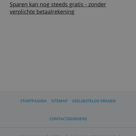
ben je niet verzekerd van het bedrag dat
je daarboven hebt gespaard.
Spreid je geld dus over meerdere rekening
bij verschillende banken.
Kijk hierbij wel of deze banken niet tot één
moederbedrijf behoren. Bijvoorbeeld SNS 
Regiobank horen bij elkaar. Je saldo bij be
banken moet je bij elkaar optellen.
De garantie van €100.000 geldt overigens 
rekeninghouder. Ben je met z'n tweetjes e
heb je een gezamenlijke spaarrekening, da
wordt het dus €200.000.
Banken onderling verschillen tot slot