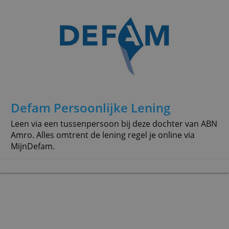
€ 5.000,-
€ 75.000,-
6,90 %
» Meer info
Defam Persoonlijke Lening