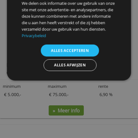
Deze website maakt gebruik van
cookies.
We gebruiken cookies om inhoud en advertenties
te personaliseren en om ons verkeer te analyseren.
We delen ook informatie over uw gebruik van onze
site met onze advertentie- en analysepartners, die
deze kunnen combineren met andere informatie
die u aan hen heeft verstrekt of die zij hebben
verzameld door uw gebruik van hun diensten.
Privacybeleid
ALLES ACCEPTEREN
Freo Persoonlijke Lening
Bij Freo kun je ook een voordelige persoonlijke lening
ALLES AFWIJZEN
aanvragen. Je rente ligt dan de hele looptijd vast.
minimum
maximum
rente