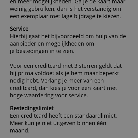
Privacybeleid
ALLES ACCEPTEREN
Meer resultaten
ALLES AFWIJZEN
Waar moet ik op letten bij een
creditcard?
Uitleg over de belangrijkste aspecten:
Jaarlijkse bijdrage
Voor een creditcard betaal je elk jaar een
vaste vergoeding. De jaarbijdrage is de
voornaamste kostenpost van een creditcar