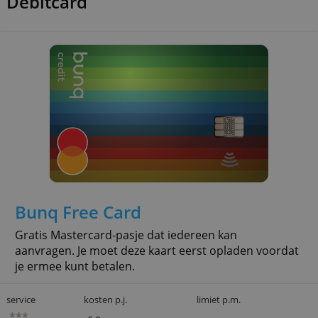
card voor relatief weinig geld.
service
kosten p.j.
limiet p.m.
€ 29,95
€ 2.500,-
» Meer info
Debitcard