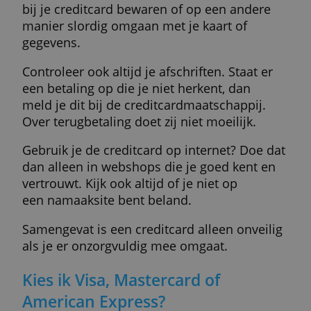
hoge waardering voor service.
Bestedingslimiet
Een creditcard heeft een standaardlimiet.
Meer kun je niet uitgeven binnen één
maand.
De limiet kan echter worden aangepast aa
je inkomen. Je kunt de limiet ook verruime
door zelf geld te storten op de kaart. Bij
normale creditcards is dit kosteloos.
Een creditcard is veiliger dan je
denkt