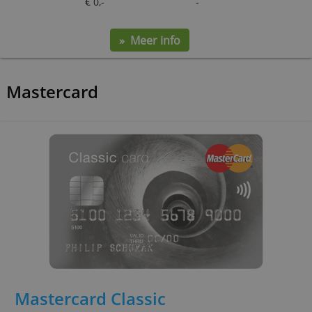
Bunq Free Card
Gratis Mastercard-pasje dat iedereen kan
aanvragen. Je moet deze kaart eerst opladen voo
je ermee kunt betalen.
service
kosten p.j.
limiet p.m.
€ 0,-
-
» Meer info