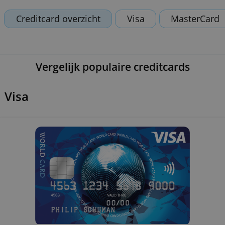
leest is onze eigen mening.
Creditcard overzicht
Visa
Maste
Vergelijk populaire creditcards
Visa