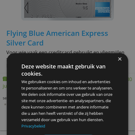
service
kosten p.j.
limiet p.m.
€ 38,95
€ 5.000,-
» Meer info
American Express