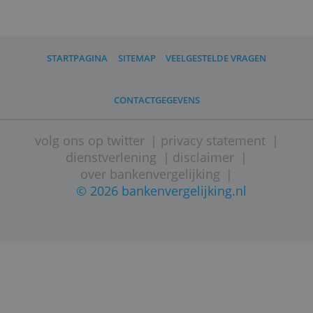
Gebruik je de creditcard op internet? Doe d
dan alleen in webshops die je goed kent e
vertrouwt. Kijk ook altijd of je niet op
een namaaksite bent beland.
Samengevat is een creditcard alleen onveil
als je er onzorgvuldig mee omgaat.
Kies ik Visa, Mastercard of
American Express?
Tussen Visa en Mastercard is nauwelijks
verschil. Met beide betaalmerken
kun je wereldwijd terecht.
Visa heeft iets meer acceptatiepunten. Ma