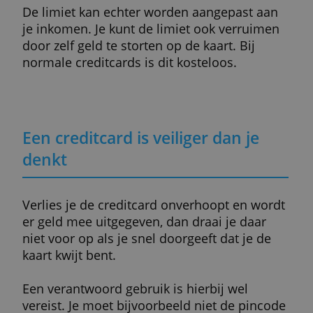
Over het algemeen hebben creditcards me
een hogere bijdrage ook een betere servic
en meer mogelijkheden. Ga je de kaart ma
weinig gebruiken, dan is het verstandig om
een exemplaar met lage bijdrage te kiezen.
Service
Hierbij gaat het bijvoorbeeld om hulp van 
aanbieder en mogelijkheden om
je bestedingen in te zien.
Voor een creditcard met 3 sterren geldt da
hij prima voldoet als je hem maar beperkt
nodig hebt. Verlang je meer van een
creditcard, dan kies je voor een kaart met