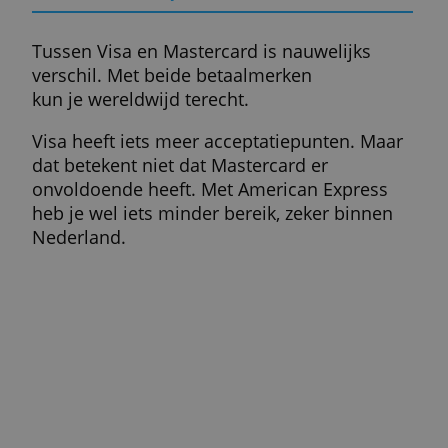
Verlies je de creditcard onverhoopt en wor
er geld mee uitgegeven, dan draai je daar
niet voor op als je snel doorgeeft dat je de
kaart kwijt bent.
Een verantwoord gebruik is hierbij wel
vereist. Je moet bijvoorbeeld niet de pinco
bij je creditcard bewaren of op een andere
manier slordig omgaan met je kaart of
gegevens.
Controleer ook altijd je afschriften. Staat er
een betaling op die je niet herkent, dan
meld je dit bij de creditcardmaatschappij.
Over terugbetaling doet zij niet moeilijk.