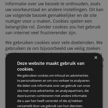
browser wordt gestuurd door een website d
bezoekt. Deze cookie helpt de website
informatie over uw bezoek te onthouden, zo
uw voorkeurstaal en andere instellingen. Di
uw volgende bezoek gemakkelijker en de sit
nuttiger voor u maken. Cookies spelen een
belangrijke rol. Zonder cookies zou het gebr
van internet veel frustrerender zijn.
We gebruiken cookies voor vele doeleinden
gebruiken ze om bijvoorbeeld uw veilig zoe
voorkeuren te onthouden, de advertenties d
ziet relevanter voor u te maken, te tellen ho
Deze website maakt gebruik van
bezoekers we op een pagina ontvangen, om 
cookies.
helpen bij het aanmelden voor onze dienste
We gebruiken cookies om inhoud en advertenties
om uw gegevens te beschermen, of om
te personaliseren en om ons verkeer te analyseren.