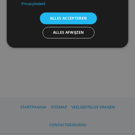
uw
advertentieinstellingen
herinneren.
We delen ook informatie over uw gebruik van onze
site met onze advertentie- en analysepartners, die
deze kunnen combineren met andere informatie
Advertenties personaliseren
die u aan hen heeft verstrekt of die zij hebben
verzameld door uw gebruik van hun diensten.
Privacybeleid
ALLES ACCEPTEREN
ALLES AFWIJZEN