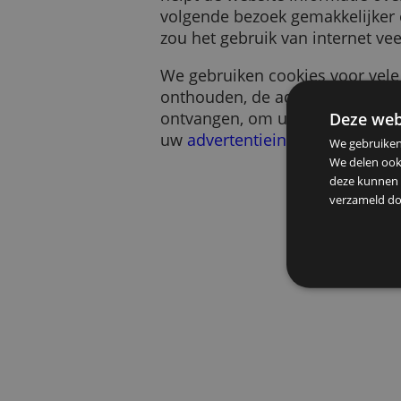
Een cookie is een klein s
helpt de website informa
volgende bezoek gemakkeli
zou het gebruik van intern
We gebruiken cookies voo
onthouden, de advertentie
ontvangen, om u te help
De
uw
advertentieinstellinge
We g
We d
deze
verz