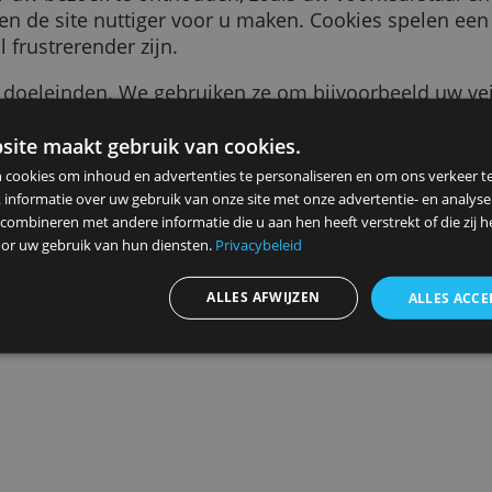
tukje tekst dat naar uw browser wordt gestuurd
tie over uw bezoek te onthouden, zoals uw voor
jker en de site nuttiger voor u maken. Cookie
et veel frustrerender zijn.
r vele doeleinden. We gebruiken ze om bijvoor
s die u ziet relevanter voor u te maken, te te
en bij het aanmelden voor onze diensten, om 
ze website maakt gebruik van cookies.
n
herinneren.
ebruiken cookies om inhoud en advertenties te personaliseren en
elen ook informatie over uw gebruik van onze site met onze advert
 kunnen combineren met andere informatie die u aan hen heeft ver
Advertenties personaliseren
ameld door uw gebruik van hun diensten.
Privacybeleid
ALLES AFWIJZEN