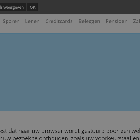
ng.
Details weergeven
OK
kening
Sparen
Lenen
Creditcards
Beleggen