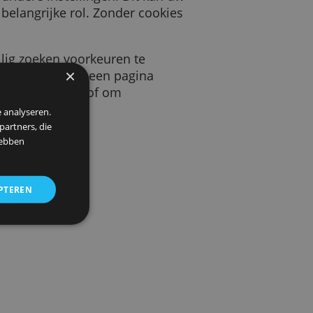
 door een website die u bezoekt. Deze cookie
keurstaal en andere instellingen. Dit kan uw
s spelen een belangrijke rol. Zonder cookies
beeld uw veilig zoeken voorkeuren te
×
llen hoeveel bezoekers we op een pagina
uw gegevens te beschermen, of om
 om ons verkeer te analyseren.
entie- en analysepartners, die
strekt of die zij hebben
ALLES ACCEPTEREN