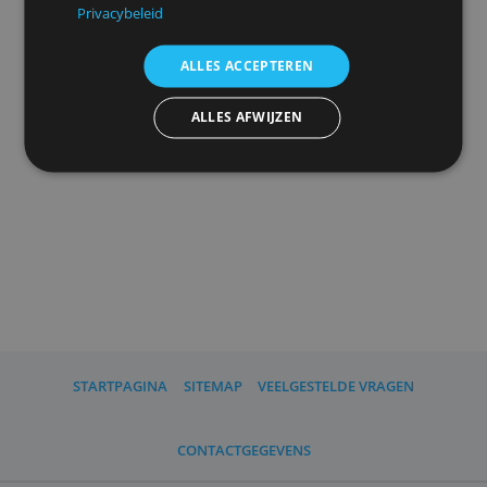
uw
advertentieinstellingen
herinneren.
We delen ook informatie over uw gebruik van onze
site met onze advertentie- en analysepartners, die
deze kunnen combineren met andere informatie
Advertenties personaliseren
die u aan hen heeft verstrekt of die zij hebben
verzameld door uw gebruik van hun diensten.
Privacybeleid
ALLES ACCEPTEREN
ALLES AFWIJZEN