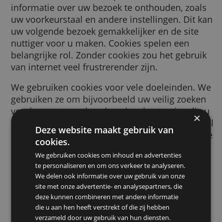
browser wordt gestuurd door een website d
bezoekt. Deze cookie helpt de website
informatie over uw bezoek te onthouden, zo
uw voorkeurstaal en andere instellingen. Di
uw volgende bezoek gemakkelijker en de sit
nuttiger voor u maken. Cookies spelen een
belangrijke rol. Zonder cookies zou het gebr
van internet veel frustrerender zijn.
We gebruiken cookies voor vele doeleinden
gebruiken ze om bijvoorbeeld uw veilig zoe
voorkeuren te onthouden, de advertenties d
ziet relevanter voor u te maken, te tellen ho
Deze website maakt gebruik van
bezoekers we op een pagina ontvangen, om 
cookies.
helpen bij het aanmelden voor onze dienste
We gebruiken cookies om inhoud en advertenties
om uw gegevens te beschermen, of om
te personaliseren en om ons verkeer te analyseren.