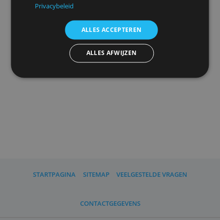
uw
advertentieinstellingen
herinneren.
We delen ook informatie over uw gebruik van onze
site met onze advertentie- en analysepartners, die
deze kunnen combineren met andere informatie
Advertenties personaliseren
die u aan hen heeft verstrekt of die zij hebben
verzameld door uw gebruik van hun diensten.
Privacybeleid
ALLES ACCEPTEREN
ALLES AFWIJZEN