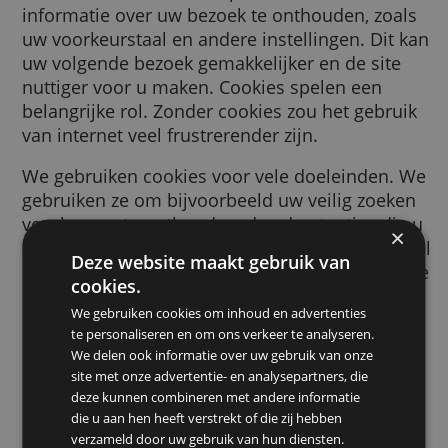
browser wordt gestuurd door een website d
bezoekt. Deze cookie helpt de website
informatie over uw bezoek te onthouden, zo
uw voorkeurstaal en andere instellingen. Di
uw volgende bezoek gemakkelijker en de sit
nuttiger voor u maken. Cookies spelen een
belangrijke rol. Zonder cookies zou het gebr
van internet veel frustrerender zijn.
We gebruiken cookies voor vele doeleinden
gebruiken ze om bijvoorbeeld uw veilig zoe
voorkeuren te onthouden, de advertenties d
ziet relevanter voor u te maken, te tellen ho
Deze website maakt gebruik van
bezoekers we op een pagina ontvangen, om 
cookies.
helpen bij het aanmelden voor onze dienste
We gebruiken cookies om inhoud en advertenties
om uw gegevens te beschermen, of om
te personaliseren en om ons verkeer te analyseren.