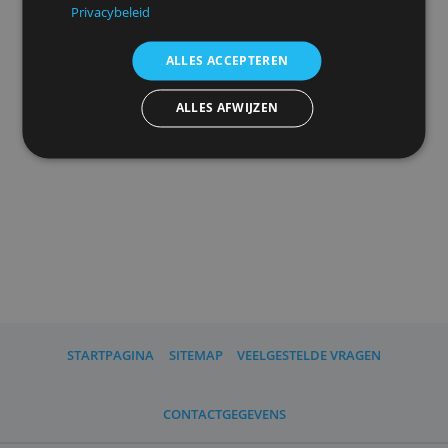
uw
advertentieinstellingen
herinneren.
We delen ook informatie over uw gebruik van onze
site met onze advertentie- en analysepartners, die
deze kunnen combineren met andere informatie
Advertenties personaliseren
die u aan hen heeft verstrekt of die zij hebben
verzameld door uw gebruik van hun diensten.
Privacybeleid
ALLES ACCEPTEREN
ALLES AFWIJZEN