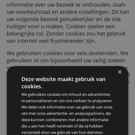
browser wordt gestuurd door een website d
bezoekt. Deze cookie helpt de website
informatie over uw bezoek te onthouden, zo
uw voorkeurstaal en andere instellingen. Di
uw volgende bezoek gemakkelijker en de sit
nuttiger voor u maken. Cookies spelen een
belangrijke rol. Zonder cookies zou het gebr
van internet veel frustrerender zijn.
We gebruiken cookies voor vele doeleinden
gebruiken ze om bijvoorbeeld uw veilig zoe
voorkeuren te onthouden, de advertenties d
ziet relevanter voor u te maken, te tellen ho
Deze website maakt gebruik van
bezoekers we op een pagina ontvangen, om 
cookies.
helpen bij het aanmelden voor onze dienste
We gebruiken cookies om inhoud en advertenties
om uw gegevens te beschermen, of om
te personaliseren en om ons verkeer te analyseren.