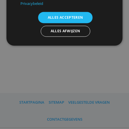
uw
advertentieinstellingen
herinneren.
We delen ook informatie over uw gebruik van onze
site met onze advertentie- en analysepartners, die
deze kunnen combineren met andere informatie
Advertenties personaliseren
die u aan hen heeft verstrekt of die zij hebben
verzameld door uw gebruik van hun diensten.
Privacybeleid
ALLES ACCEPTEREN
ALLES AFWIJZEN