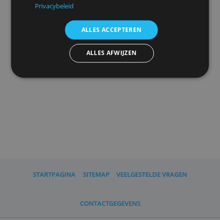
uw
advertentieinstellingen
herinneren.
We delen ook informatie over uw gebruik van onze
site met onze advertentie- en analysepartners, die
deze kunnen combineren met andere informatie
Advertenties personaliseren
die u aan hen heeft verstrekt of die zij hebben
verzameld door uw gebruik van hun diensten.
Privacybeleid
ALLES ACCEPTEREN
ALLES AFWIJZEN