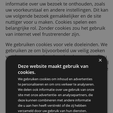
browser wordt gestuurd door een website d
bezoekt. Deze cookie helpt de website
informatie over uw bezoek te onthouden, zo
uw voorkeurstaal en andere instellingen. Di
uw volgende bezoek gemakkelijker en de sit
nuttiger voor u maken. Cookies spelen een
belangrijke rol. Zonder cookies zou het gebr
van internet veel frustrerender zijn.
We gebruiken cookies voor vele doeleinden
gebruiken ze om bijvoorbeeld uw veilig zoe
voorkeuren te onthouden, de advertenties d
ziet relevanter voor u te maken, te tellen ho
Deze website maakt gebruik van
bezoekers we op een pagina ontvangen, om 
cookies.
helpen bij het aanmelden voor onze dienste
We gebruiken cookies om inhoud en advertenties
om uw gegevens te beschermen, of om
te personaliseren en om ons verkeer te analyseren.