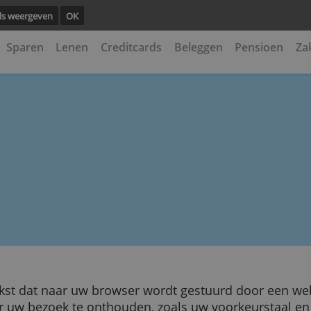
ng.
Details weergeven
OK
kening
Sparen
Lenen
Creditcards
Beleggen