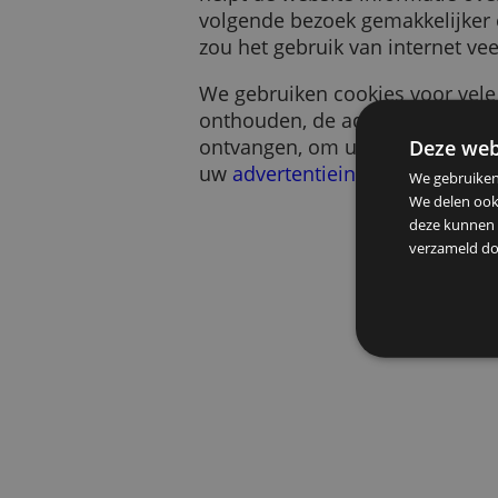
Een cookie is een klein s
helpt de website informa
volgende bezoek gemakkeli
zou het gebruik van intern
We gebruiken cookies voo
onthouden, de advertentie
ontvangen, om u te help
De
uw
advertentieinstellinge
We g
We d
deze
verz