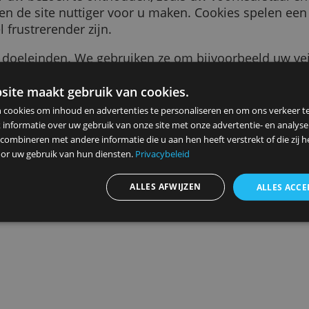
tukje tekst dat naar uw browser wordt gestuurd
tie over uw bezoek te onthouden, zoals uw voor
jker en de site nuttiger voor u maken. Cookie
et veel frustrerender zijn.
r vele doeleinden. We gebruiken ze om bijvoor
s die u ziet relevanter voor u te maken, te te
en bij het aanmelden voor onze diensten, om 
ze website maakt gebruik van cookies.
n
herinneren.
ebruiken cookies om inhoud en advertenties te personaliseren en
elen ook informatie over uw gebruik van onze site met onze advert
 kunnen combineren met andere informatie die u aan hen heeft ver
Advertenties personaliseren
ameld door uw gebruik van hun diensten.
Privacybeleid
ALLES AFWIJZEN