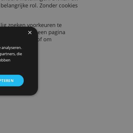
 door een website die u bezoekt. Deze cookie
keurstaal en andere instellingen. Dit kan uw
s spelen een belangrijke rol. Zonder cookies
beeld uw veilig zoeken voorkeuren te
×
llen hoeveel bezoekers we op een pagina
uw gegevens te beschermen, of om
 om ons verkeer te analyseren.
entie- en analysepartners, die
strekt of die zij hebben
ALLES ACCEPTEREN