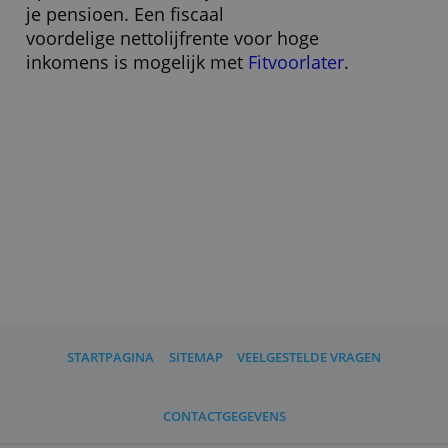
» Bezoek website
Wat moet ik verder weten?
Fitvermogen.nl is een eenvoudig en
toegankelijk middel om zelf vermogen
op te bouwen voor bijvoorbeeld
je pensioen. Een fiscaal
voordelige nettolijfrente voor hoge
inkomens is mogelijk met
Fitvoorlater
.