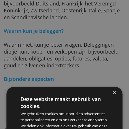
besparen.
Op welke beurzen kun je beleggen?
Met Mexem kun je wereldwijd handelen op
meer dan 150 beurzen in meer dan 30 landen
In Europa zijn dat naast Nederland en België
bijvoorbeeld Duitsland, Frankrijk, het Verenig
Koninkrijk, Zwitserland, Oostenrijk, Italië, Spa
en Scandinavische landen.
Waarin kun je beleggen?
Waarin niet, kun je beter vragen. Belegginge
die je kunt kopen en verkopen zijn bijvoorbe
aandelen, obligaties, opties, futures, valuta,
goud en zilver en indextrackers.