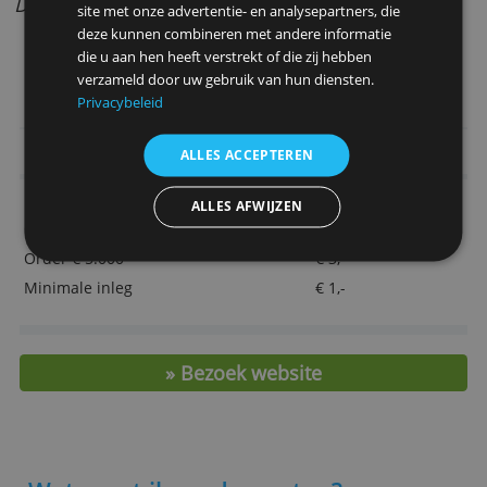
Bijzondere aspecten
Gratis software
Deze website maakt gebruik van
Livechat
cookies.
Uitgebreide rapporten
We gebruiken cookies om inhoud en advertenties
Ook beleggen buiten Europa
te personaliseren en om ons verkeer te analyseren.
We delen ook informatie over uw gebruik van onze
Door Redactie Bankenvergelijking
site met onze advertentie- en analysepartners, die
deze kunnen combineren met andere informatie
die u aan hen heeft verstrekt of die zij hebben
> Ga naar het aanvraagformulier
verzameld door uw gebruik van hun diensten.
Privacybeleid
Belangrijkste kenmerken
ALLES ACCEPTEREN