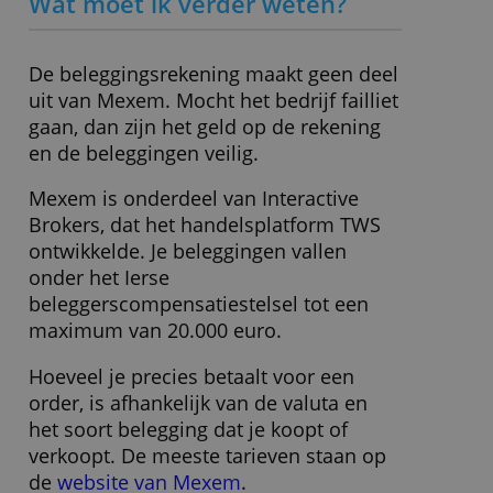
Beheerkosten
0,00 %
ALLES AFWIJZEN
Order € 1.000
€ 1,-
Order € 5.000
€ 3,-
Minimale inleg
€ 1,-
» Bezoek website
Wat moet ik verder weten?
De beleggingsrekening maakt geen deel
uit van Mexem. Mocht het bedrijf failliet
gaan, dan zijn het geld op de rekening