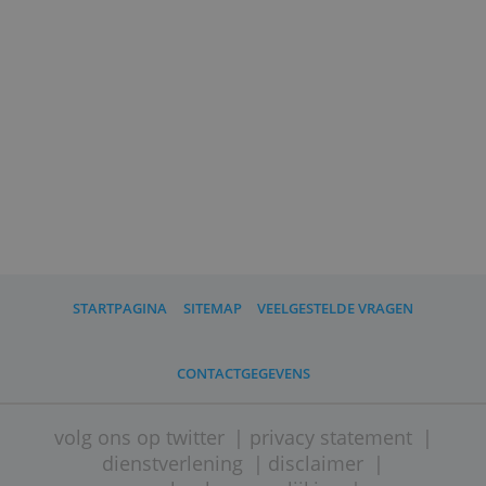
en de beleggingen veilig.
Mexem is onderdeel van Interactive
Brokers, dat het handelsplatform TWS
ontwikkelde. Je beleggingen vallen
onder het Ierse
beleggerscompensatiestelsel tot een
maximum van 20.000 euro.
Hoeveel je precies betaalt voor een
order, is afhankelijk van de valuta en
het soort belegging dat je koopt of
verkoopt. De meeste tarieven staan op
de
website van Mexem
.