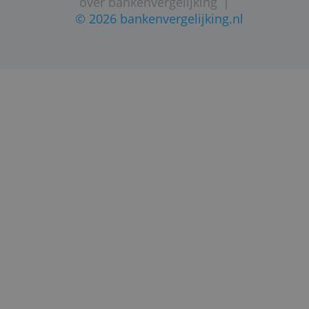
STARTPAGINA
SITEMAP
VEELGESTELDE VRAGEN
CONTACTGEGEVENS
volg ons op twitter
|
privacy statement
dienstverlening
|
disclaimer
|
over bankenvergelijking
|