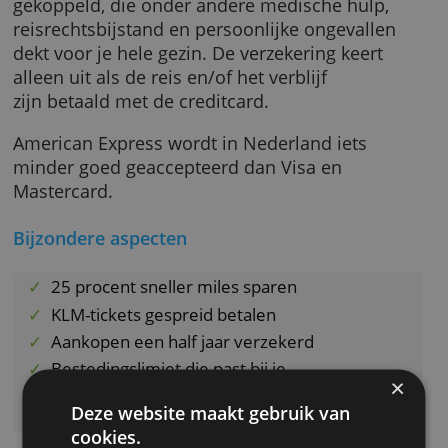
Je krijgt er twee gratis Gold Cards bij, zodat o
je partner en nog iemand kunnen meesparen
Aan de kaart is een doorlopende reisverzeker
gekoppeld, die onder andere medische hulp,
reisrechtsbijstand en persoonlijke ongevalle
dekt voor je hele gezin. De verzekering keert
alleen uit als de reis en/of het verblijf
zijn betaald met de creditcard.
American Express wordt in Nederland iets
minder goed geaccepteerd dan Visa en
Mastercard.
Bijzondere aspecten
25 procent sneller miles sparen