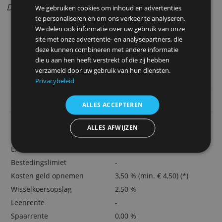
KLM-tickets gespreid betalen
Aankopen een half jaar verzekerd
Bestedingslimiet die past bij je
inkomen, uitgavenpatroon en
Deze website maakt gebruik van
lidmaatschapsduur
cookies.
Door Redactie Bankenvergelijking
We gebruiken cookies om inhoud en advertenties
te personaliseren en om ons verkeer te analyseren.
We delen ook informatie over uw gebruik van onze
site met onze advertentie- en analysepartners, die
deze kunnen combineren met andere informatie
> Vraag hier een Flying Blue Gold Card 
die u aan hen heeft verstrekt of die zij hebben
verzameld door uw gebruik van hun diensten.
Privacybeleid
Belangrijkste kenmerken
ALLES ACCEPTEREN