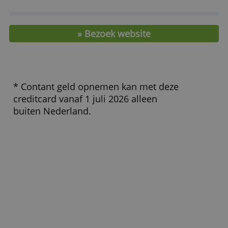
Kaartkosten per jaar
€ 198,-
ALLES AFWIJZEN
Kaartuitgever
American Express
Extra creditcard
€ 0,-
Bestedingslimiet
-
Kosten geld opnemen
3,50 % (min. € 4,50) (*)
Wisselkoersopslag
2,50 %
Leenrente
-
Spaarrente
0,00 %
» Bezoek website
* Contant geld opnemen kan met deze