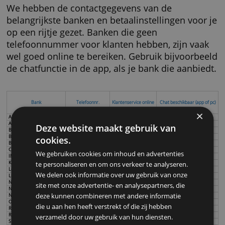
contact op met de helpdesk of klantenservic
je bank.
We hebben de contactgegevens van de
belangrijkste banken en betaalinstellingen vo
op een rijtje gezet. Banken die geen
telefoonnummer voor klanten hebben, zijn v
wel goed online te bereiken. Gebruik bijvoor
de chatfunctie in de app, als je bank die aanb
Bank
Telefoonnr.
Klantenservice online
Chat beschikbaar (a
ABN Amro
0900 00 24
Service en contact
Ja
ASN Bank
070 35 69 335
Service en contact
Ja
Deze website maakt gebruik van
Bigbank
020 26 26 962
Contact
Nee
Bunq
-
Contact
Ja
cookies.
Brand New Day
020 75 85 310
Contact
Ja
Centraal Beheer
055 579 8000
Contact
Ja
We gebruiken cookies om inhoud en advertenties
ING
020 22 888 88
Klantenservice
Ja
Knab
020 303 1600
Contact
Ja
te personaliseren en om ons verkeer te analyseren.
Leaseplan Bank
020 226 14 00
Contact
Ja (via WhatsApp)