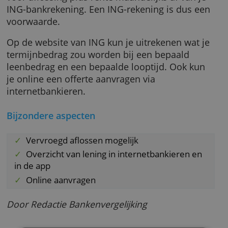
bedrag je leent en in hoeveel maanden je dit
terugbetaalt. Je kunt kiezen voor een looptijd
tussen de 6 en 120 maanden. De rente blijft 
hele looptijd gelijk. ING schrijft een vast bed
voor aflossing plus rente maandelijks af van 
ING-bankrekening. Een ING-rekening is dus 
voorwaarde.
Op de website van ING kun je uitrekenen wat
termijnbedrag zou worden bij een bepaald
leenbedrag en een bepaalde looptijd. Ook k
je online een offerte aanvragen via
internetbankieren.
Bijzondere aspecten
Vervroegd aflossen mogelijk