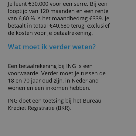
Privacybeleid
» Bezoek website
ALLES ACCEPTEREN
ALLES AFWIJZEN
Rekenvoorbeeld
Je leent €30.000 voor een serre. Bij een
looptijd van 120 maanden en een rente
van 6,60 % is het maandbedrag €339. Je
betaalt in totaal €40.680 terug, exclusief
de kosten voor je betaalrekening.
Wat moet ik verder weten?