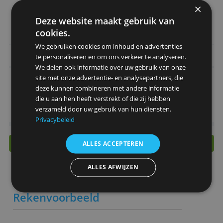
Overzicht van lening in internetbankieren e
in de app
Online aanvragen
Door Redactie Bankenvergelijking
> Bereken zelf je ING Persoonlijke Leni
voor verbouwen
Deze website maakt gebruik van
cookies.
We gebruiken cookies om inhoud en advertenties
Belangrijkste kenmerken
te personaliseren en om ons verkeer te analyseren.
We delen ook informatie over uw gebruik van onze
Rente
6,90 -11,90 % (bij € 15.000)
site met onze advertentie- en analysepartners, die
deze kunnen combineren met andere informatie
Minimale lening
€ 2.500,-
die u aan hen heeft verstrekt of die zij hebben
Maximale lening
€ 75.000,-
verzameld door uw gebruik van hun diensten.