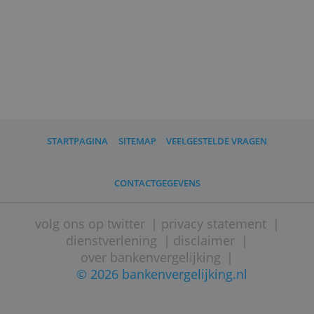
Een betaalrekening bij ING is een
voorwaarde. Verder moet je tussen de
18 en 70 jaar oud zijn, in Nederland
wonen en een inkomen hebben.
ING doet een toetsing bij het Bureau
Krediet Registratie (BKR).