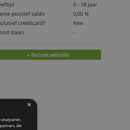
tot
Jaarlijkse kosten rekening
€ 0,
Leeftijd
0 - 
t
Rente positief saldo
0,0
Inclusief creditcard?
Nee
Rood staan
-
en.
» Bezoek website
ng