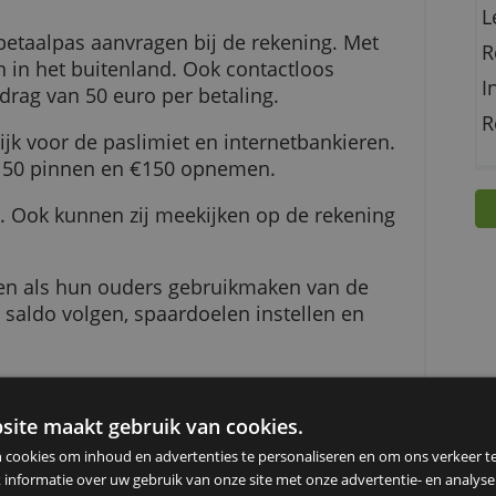
ngerengroeirekening is er voor alle jongeren 
ongerenbetaalpas aanvragen bij de rekening. Me
land en in het buitenland. Ook contactloos
een bedrag van 50 euro per betaling.
n mogelijk voor de paslimiet en internetbankier
imaal €150 pinnen en €150 opnemen.
rlagen. Ook kunnen zij meekijken op de rekeni
ren.
 jongeren als hun ouders gebruikmaken van de
je het saldo volgen, spaardoelen instellen en