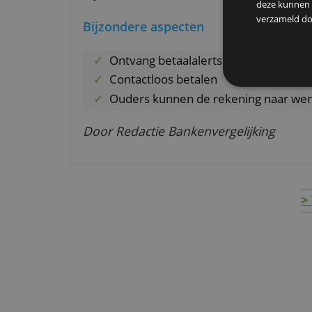
De rekening wordt bij 18 jaar au
studentenrekening van ABN Amr
De
Voor het aanvragen van deze re
We g
We d
bij ABN Amro.
deze
verz
Bijzondere aspecten
Ontvang betaalalerts
Contactloos betalen
Ouders kunnen de rekening na
Door Redactie Bankenvergelijkin