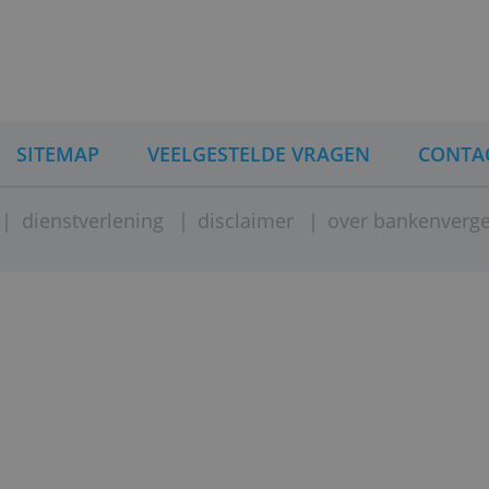
> Vraag hier je ABN Amro Jongerengroe
INA
SITEMAP
VEELGESTELDE VRAGEN
ement
|
dienstverlening
|
disclaimer
|
over