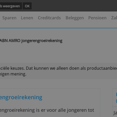
ng.
Details weergeven
OK
kening
Sparen
Lenen
Creditcards
Beleggen
ening
ABN AMRO jongerengroeirekening
>
 je financiële keuzes. Dat kunnen we alleen doen als
is onze eigen mening.
ngerengroeirekening