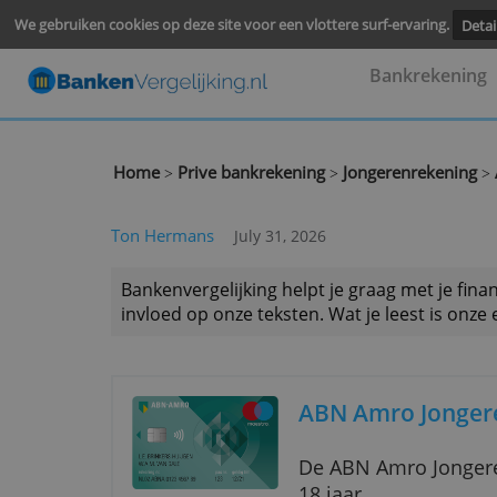
We gebruiken cookies op deze site voor een vlottere surf-ervari
Bankre
Home
Prive bankrekening
Jongerenrek
>
>
Ton Hermans
July 31, 2026
Bankenvergelijking helpt je graag met
invloed op onze teksten. Wat je leest 
ABN Amro Jo