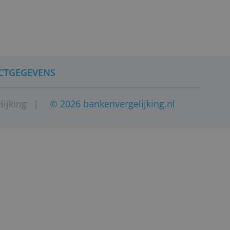
irekening aan
CONTACTGEGEVENS
 bankenvergelijking
|
© 2026 bankenvergelij