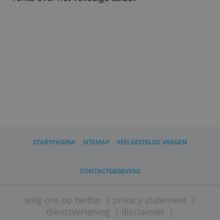
*
Over een saldo tot 100.000 euro.
De maximale rente krijg je alleen in de
eerste cq. tweede helft van het jaar over
het deel van je saldo dat je hoogste
saldo in het vorige halfjaar overstijgt.
Over de rest ontvang je de basisrente
(zie tabel). Nieuwe spaarders ontvangen
maximaal een halfjaar de maximale
rente over het volledige saldo.