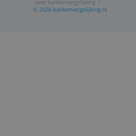
STARTPAGINA
SITEMAP
VEELGESTELDE VRAGEN
CONTACTGEGEVENS
volg ons op twitter
|
privacy statement
dienstverlening
|
disclaimer
|
over bankenvergelijking
|
© 2026 bankenvergelijking.nl