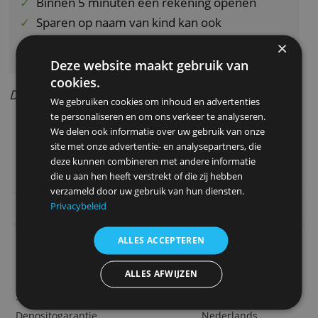
spaarrekeningen die je bij andere banken he
toe te voegen en bekijken.
Bijzondere aspecten
Makkelijk sparen in de app
Binnen 5 minuten een rekening openen
Sparen op naam van kind kan ook
Geld opnemen kan 2 keer per maand
Ook inzicht in andere spaarrekeningen
Deze website maakt gebruik van
cookies.
Door Redactie Bankenvergelijking
We gebruiken cookies om inhoud en advertenties
te personaliseren en om ons verkeer te analyseren.
> Begin hier met sparen bij Bunq Fre
We delen ook informatie over uw gebruik van onze
site met onze advertentie- en analysepartners, die
Savings
deze kunnen combineren met andere informatie