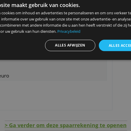
p te nemen. Ook dat gaat met tussenkomst van
bij. Als je deze rente laat staan, krijg je ook re
ze website maakt gebruik van cookies.
vergelijking met jaarlijkse rentebetaling.
ebruiken cookies om inhoud en advertenties te personaliseren en
elen ook informatie over uw gebruik van onze site met onze advert
nkele dagen in beslag nemen.
 kunnen combineren met andere informatie die u aan hen heeft ver
ameld door uw gebruik van hun diensten.
Privacybeleid
ALLES AFWIJZEN
n via een gebruiksvriendelijke app
00.000 euro