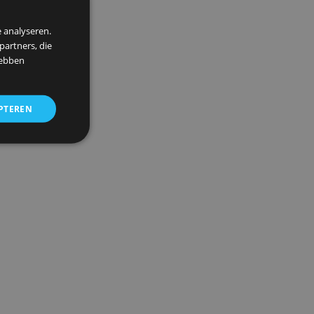
×
nte
 om ons verkeer te analyseren.
entie- en analysepartners, die
strekt of die zij hebben
ALLES ACCEPTEREN