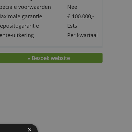
Maximale rente
1,80 %
tie
Minimale inleg
€ 1,-
Speciale voorwaarden
Nee
en
Maximale garantie
€ 100.0
Depositogarantie
Ests
Rente-uitkering
Per kw
aam
» Bezoek website
ar