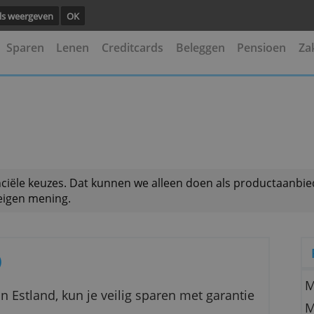
ng.
Details weergeven
OK
kening
Sparen
Lenen
Creditcards
Beleggen
 je financiële keuzes. Dat kunnen we alleen doen als
is onze eigen mening.
aisin)