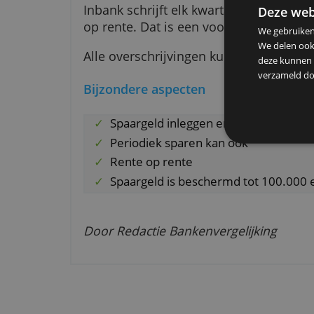
de spaarrekening bij Inbank.
Je bent vrij om het geld weer o
Raisin.
Inbank schrijft elk kwartaal rente 
De
op rente. Dat is een voordeel in 
We g
We d
Alle overschrijvingen kunnen e
deze
verz
Bijzondere aspecten
Spaargeld inleggen en opneme
Periodiek sparen kan ook
Rente op rente
Spaargeld is beschermd tot 1