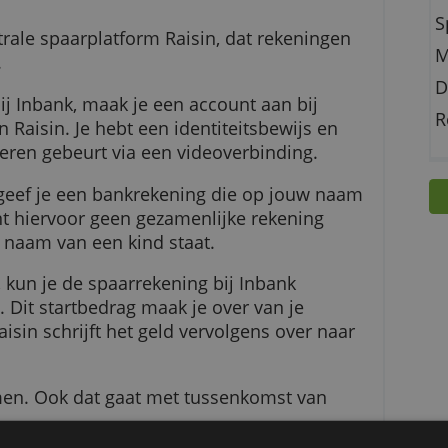
 bank in Estland, kun je veilig sparen met garan
et centrale spaarplatform Raisin, dat rekening
anbiedt.
aren bij Inbank, maak je een account aan bij
 app van Raisin. Je hebt een identiteitsbewijs en
dentificeren gebeurt via een videoverbinding.
ccount geef je een bankrekening die op jouw n
. Je kunt hiervoor geen gezamenlijke rekening
die op naam van een kind staat.
 Raisin, kun je de spaarrekening bij Inbank
tellen. Dit startbedrag maak je over van je
unt. Raisin schrijft het geld vervolgens over na