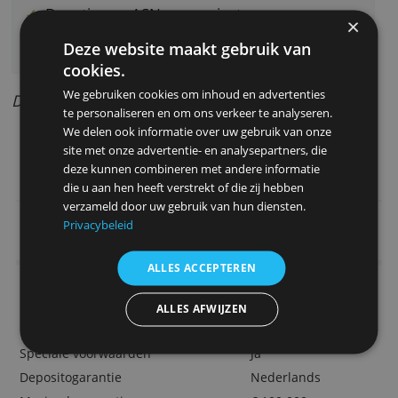
Geld inleggen kan wanneer je maar wilt en
zonder maxima. Ook kun je maandelijks een
vast bedrag sparen.
Bijzondere aspecten
Flexibel storten
Donatie van ASN aan projecten voor
kinderen
Deze website maakt gebruik van
Volledig via internet te beheren
cookies.
We gebruiken cookies om inhoud en advertenties
Door Redactie Bankenvergelijking
te personaliseren en om ons verkeer te analyseren.
We delen ook informatie over uw gebruik van onze
> Open hier ASN Jeugdsparen
site met onze advertentie- en analysepartners, die
deze kunnen combineren met andere informatie
die u aan hen heeft verstrekt of die zij hebben
verzameld door uw gebruik van hun diensten.