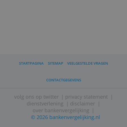
Wat moet ik verder weten?
ASN Bank is nu nog een merk van de
Volksbank, net als SNS Bank, Regiobank
en BLG Wonen. In de toekomst gaan
deze merken verder onder de naam van
ASN Bank.