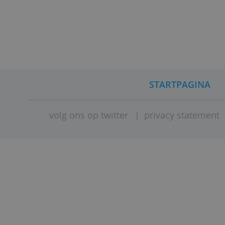
De bank 
STARTPAG
volg ons op twitter
|
privacy stat