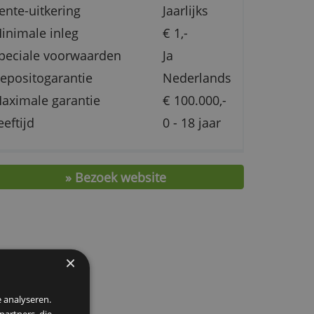
met
Maximale rente
1,60 %
een
Rente-uitkering
Jaarlij
Minimale inleg
€ 1,-
en
Speciale voorwaarden
Ja
Depositogarantie
Neder
Maximale garantie
€ 100.
Leeftijd
0 - 18 
» Bezoek website
den