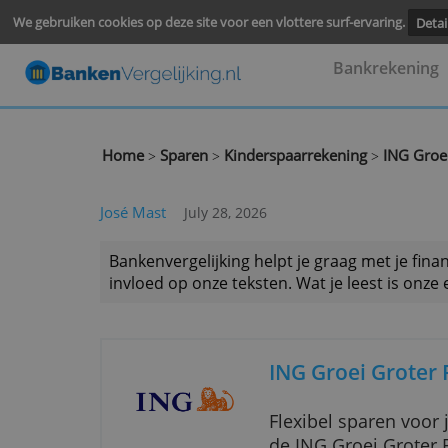
We gebruiken cookies op deze site voor een vlottere surf-ervari
Bankre
Home
Sparen
Kinderspaarrekening
IN
>
>
>
José Mast
July 28, 2026
Bankenvergelijking helpt je graag met
invloed op onze teksten. Wat je leest 
ING Groei G