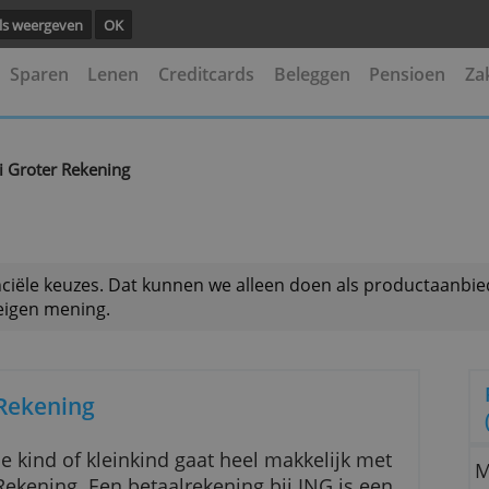
ng.
Details weergeven
OK
kening
Sparen
Lenen
Creditcards
Beleggen
G Groei Groter Rekening
 je financiële keuzes. Dat kunnen we alleen doen als
is onze eigen mening.
roter Rekening