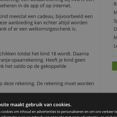
 voor je kind of kleinkind gaat heel makkelijk 
roter Rekening. Een betaalrekening bij ING is 
ening beheren in de app of op internet.
rijgt je kind meestal een cadeau, bijvoorbeeld e
ffel. Deze aanbieding kan echter altijd worden
an de bank of er een welkomstgeschenk is.
aldo beschikken totdat het kind 18 wordt. Daarna
 zijn Oranje-spaarrekening. Heeft je kind geen
t de bank het saldo op de gekoppelde
ren op deze rekening. De rekening moet wor