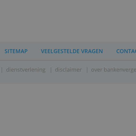
kan deze drempel wijzigen.
INA
SITEMAP
VEELGESTELDE VRAGEN
ement
|
dienstverlening
|
disclaimer
|
over