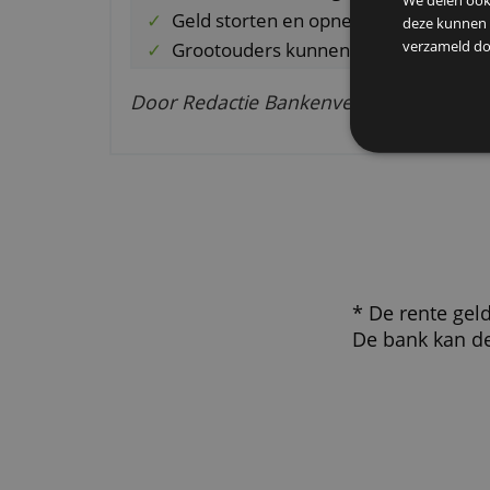
geopend door een ouder of voo
Bijzondere aspecten
De
We g
Beheer de rekening in de ING
We d
Geld storten en opnemen wann
deze
verz
Grootouders kunnen meespa
Door Redactie Bankenvergelijkin
* De ren