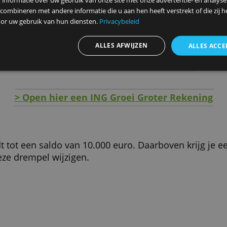
gd.
ze website maakt gebruik van cookies.
ebruiken cookies om inhoud en advertenties te personaliseren en
-app
elen ook informatie over uw gebruik van onze site met onze advert
eer je wilt
 kunnen combineren met andere informatie die u aan hen heeft ver
ameld door uw gebruik van hun diensten.
Privacybeleid
ren
ALLES AFWIJZEN
g
> Open hier een ING Groei Groter
te geldt tot een saldo van 10.000 euro. Daarbove