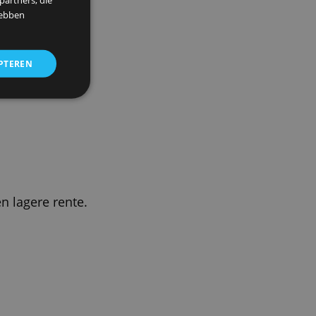
×
 om ons verkeer te analyseren.
entie- en analysepartners, die
strekt of die zij hebben
ALLES ACCEPTEREN
 Rekening
n krijg je een lagere rente.