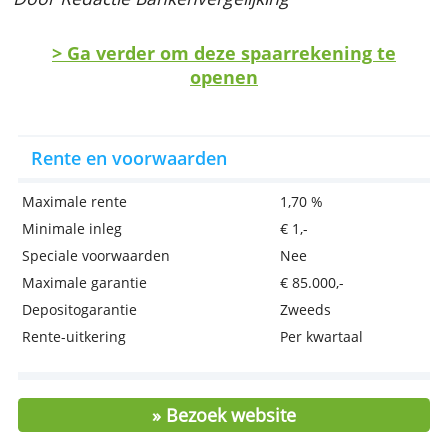
Veilig sparen binnen de EU
Automatisch sparen kan ook
Elk kwartaal rentebijschrijving
Eenvoudig alles doen via app of website
Door Redactie Bankenvergelijking
> Ga verder om deze spaarrekening t
openen
Rente en voorwaarden
Maximale rente
1,70 %
Minimale inleg
€ 1,-