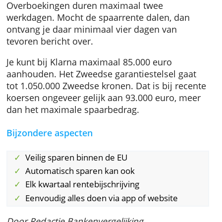
Je opent eerst een account bij Raisin. Via Rai
maak je geld over van je gewone betaalreken
naar je spaarrekening bij Klarna. Je kunt al
beginnen met 1 euro.
Overboekingen duren maximaal twee
werkdagen. Mocht de spaarrente dalen, dan
ontvang je daar minimaal vier dagen van
tevoren bericht over.
Je kunt bij Klarna maximaal 85.000 euro
aanhouden. Het Zweedse garantiestelsel gaa
tot 1.050.000 Zweedse kronen. Dat is bij rece
koersen ongeveer gelijk aan 93.000 euro, me
dan het maximale spaarbedrag.
Bijzondere aspecten