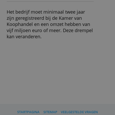
Wisselkoersopslag
2,50 %
Leenrente
-
Spaarrente
0,00 %
» Bezoek website
Wat moet ik verder weten?
Het bedrijf moet minimaal twee jaar
zijn geregistreerd bij de Kamer van
Koophandel en een omzet hebben van
vijf miljoen euro of meer. Deze drempel