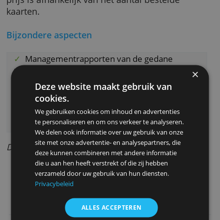
maximum contant geld ophalen in lokale valu
Het bedrijf moet hiervoor toestemming geve
Wat kost het?
Zie de tabel voor de kosten per jaar. De exac
prijs is afhankelijk van het aantal bestelde
kaarten.
Bijzondere aspecten
Managementrapporten van de gedane
uitgaven
Uitgebreide verzekeringen
Deze website maakt gebruik van
Goede klantenservice
cookies.
Makkelijk online beheer
We gebruiken cookies om inhoud en advertenties