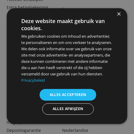
Belangrijkste kosten (tarieven 2025)
Jaarlijkse kosten
€ 95,40 (*)
rekening
Bankpas
€ 0,-
Internetbankieren
€ 0,-
Tweede betaalpas
-
Extra betaalrekening
-
Inclusief creditcard?
Nee
Deze website maakt gebruik van
Prijs optionele
€ 42,-
cookies.
creditcard
We gebruiken cookies om inhoud en advertenties
€ 0,- (tot 1.000 transacties,
Bijschrijving
te personaliseren en om ons verkeer te analyseren.
daarna € 0,15)
We delen ook informatie over uw gebruik van onze
€ 0,- (tot 1.000 transacties,