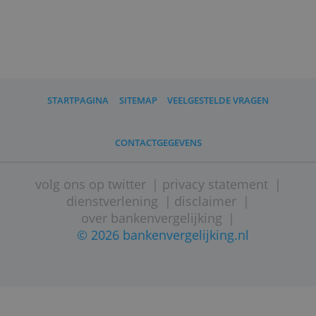
Wat moet ik verder weten?
ASN Bank iis nu ook de naam van SNS
Bank, Regiobank en BLG Wonen.
*
Hier komen maandelijkse kosten bij
voor klantonderzoek. Er gelden
verschillende tarieven voor zzp’ers en
eenmanszaken en voor bv's.