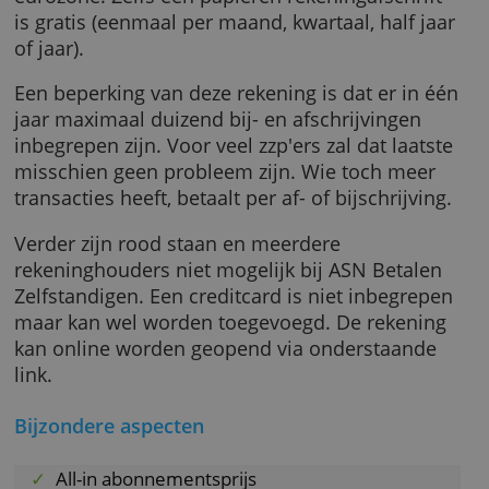
internetbankieren en een app voor mobiel
bankieren. Dat bedrag is all-in. ASN rekent
alleen extra kosten voor specifieke diensten
zoals een betaalverzoek en betalingen buiten
eurozone. Zelfs een papieren rekeningafschri
is gratis (eenmaal per maand, kwartaal, half j
of jaar).
Een beperking van deze rekening is dat er in
jaar maximaal duizend bij- en afschrijvingen
inbegrepen zijn. Voor veel zzp'ers zal dat laat
misschien geen probleem zijn. Wie toch mee
transacties heeft, betaalt per af- of bijschrijvi
Verder zijn rood staan en meerdere
rekeninghouders niet mogelijk bij ASN Betal
Zelfstandigen. Een creditcard is niet inbegre