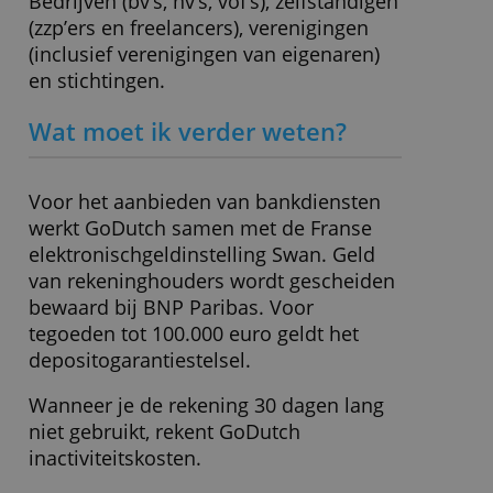
» Bezoek website
Wat zit er standaard in dit
pakket?
Zakelijke rekening, internetbankieren en
mobiel bankieren, virtuele debitcard.
Voor wie geschikt?
Bedrijven (bv’s, nv’s, vof’s), zelfstandigen