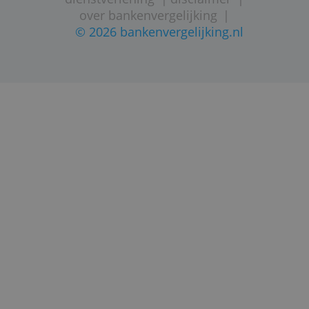
inactiviteitskosten.
* Wel mogelijk bij betaald pakket.
STARTPAGINA
SITEMAP
VEELGESTELDE VRAGEN