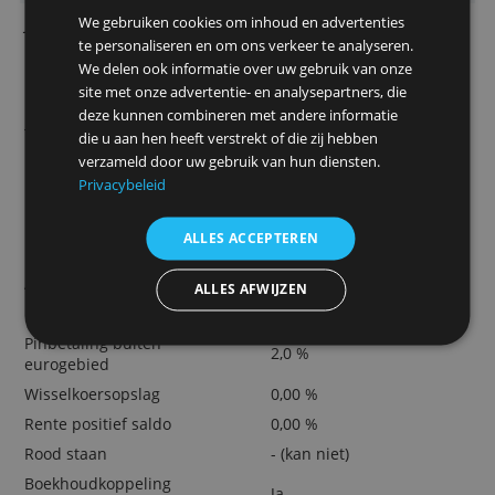
Automatische incasso mogelijk
Klantenservice altijd bereikbaar
Door Redactie Bankenvergelijking
> Open hier GoDutch Free
Belangrijkste kosten
Deze website maakt gebruik van
(tarieven per 1 januari 2026)
cookies.
We gebruiken cookies om inhoud en advertenties
Jaarlijkse kosten rekening
€ 0,-
te personaliseren en om ons verkeer te analyseren.
- (alleen gratis virtuel
Bankpas
We delen ook informatie over uw gebruik van onze
pas)
site met onze advertentie- en analysepartners, die
Internetbankieren
€ 0,-
deze kunnen combineren met andere informatie
Tweede betaalpas
- (*)
die u aan hen heeft verstrekt of die zij hebben