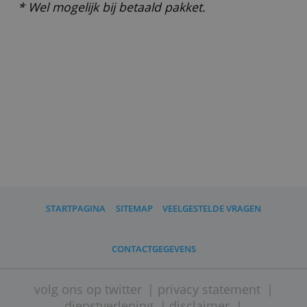
(zzp’ers en freelancers), verenigingen
(inclusief verenigingen van eigenaren)
en stichtingen.
Wat moet ik verder weten?
Voor het aanbieden van bankdiensten
werkt GoDutch samen met de Franse
elektronischgeldinstelling Swan. Geld
van rekeninghouders wordt gescheiden
bewaard bij BNP Paribas. Voor
tegoeden tot 100.000 euro geldt het
depositogarantiestelsel.
Wanneer je de rekening 30 dagen lang
niet gebruikt, rekent GoDutch