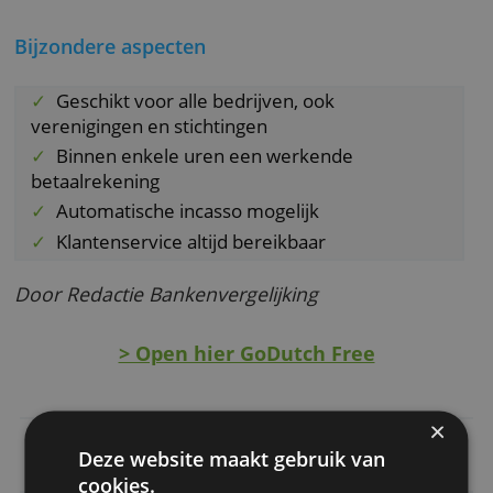
rest van juli geen abonnementskosten. Voor
iedere gewonnen WK-wedstrijd van Argentini
wordt de actie met één maand verlengd, tot
maximaal drie maanden.
Let op: na de actie kost Unlimited €49 per
maand, tenzij je zelf tijdig downgrade. De kaa
is uitsluitend virtueel.
Bijzondere aspecten
Geschikt voor alle bedrijven, ook
verenigingen en stichtingen
Binnen enkele uren een werkende
betaalrekening