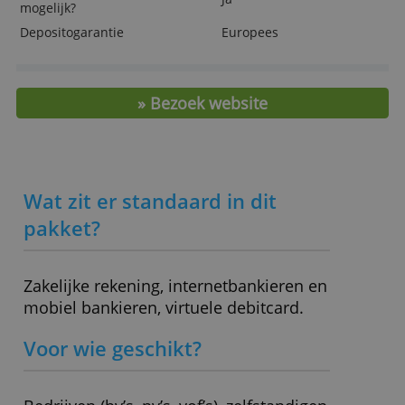
verzameld door uw gebruik van hun diensten.
Extra betaalrekening
- (*)
Privacybeleid
Inclusief creditcard?
Nee
Prijs optionele creditcard
- (niet mogelijk)
ALLES ACCEPTEREN
Bijschrijving
€ 0,12
Afschrijving
€ 0,12
ALLES AFWIJZEN
Pinbetaling in eurogebied
€ 0,-
Pinbetaling buiten
2,0 %
eurogebied
Wisselkoersopslag
0,00 %
Rente positief saldo
0,00 %
Rood staan
- (kan niet)
Boekhoudkoppeling
Ja
mogelijk?
Depositogarantie
Europees