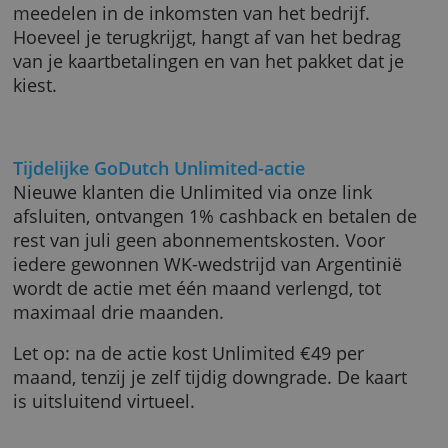
GoDutch biedt ook betaalde pakketten aan.
Hierbij krijg je één of meer fysieke passen,
waarmee je bij iedere geldautomaat contant
geld kunt pinnen. Betaalde pakketten hebbe
meer functies.
Bovendien laat GoDutch betalende klanten
meedelen in de inkomsten van het bedrijf.
Hoeveel je terugkrijgt, hangt af van het bedra
van je kaartbetalingen en van het pakket dat 
kiest.
Tijdelijke GoDutch Unlimited-actie
Nieuwe klanten die Unlimited via onze link
afsluiten, ontvangen 1% cashback en betalen