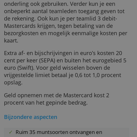
het eurogebied gratis en 5
daarbuiten. Inkomende transacties in euro,
Amerikaanse dollar, Britse pond of Zwitserse
franc zijn altijd gratis.
Geld wisselen kost voor de eerste 15.000 eur
niets. Je wisselt tegen de koers die banken
onderling ook gebruiken. Verder kun je een
onbeperkt aantal teamleden toegang geven t
de rekening. Ook kun je per teamlid 3 debit-
Mastercards krijgen, tegen betaling van de
bezorgkosten en mogelijk eenmalige kosten 
kaart.
Extra af- en bijschrijvingen in euro’s kosten 2
cent per keer (SEPA) en buiten het eurogebie
euro (Swift). Voor geld wisselen boven de