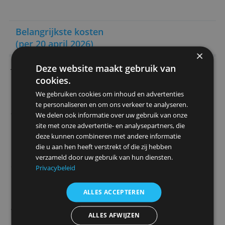
Tijdelijke actie
Nieuwe Revolut-klanten
ontvangen tijdelijk een welkomstbeloning va
80 euro. Deze aanbieding geldt tot 30 juni 20
Door Redactie Bankenvergelijking
> Open hier Business Grow en verdien 
welkomstbonus!
Belangrijkste kosten
(per 20 april 2026)