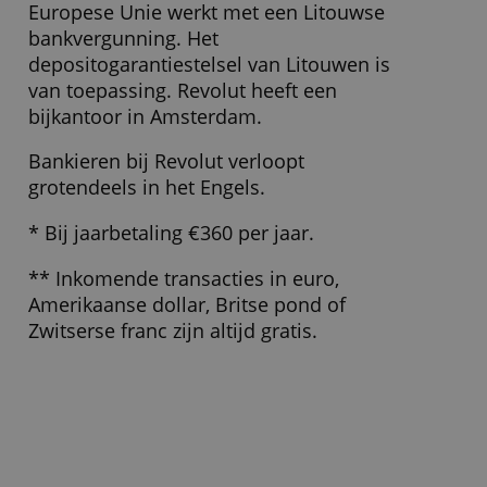
Zakelijke rekening, toegang voor
onbeperkt aantal medewerkers, 3
Mastercards per medewerker, virtuele
prepaidkaarten, internetbankieren, 100
overschrijvingen en 5 internationale
betalingen per maand.
Voor wie geschikt?
Wel: bv's, vofs en maatschappen
Niet: verenigingen en stichtingen
Wat moet ik verder weten?