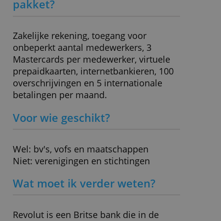
0,60 % - 1,0 % (0,00 % tot € 15
Wisselkoersopslag
per maand)
Rente positief saldo
0,00 %
Rood staan
- (niet mogelijk)
Boekhoudkoppeling
Ja
mogelijk?
Depositogarantie
Europees
» Bezoek website
Wat zit er standaard in dit
pakket?