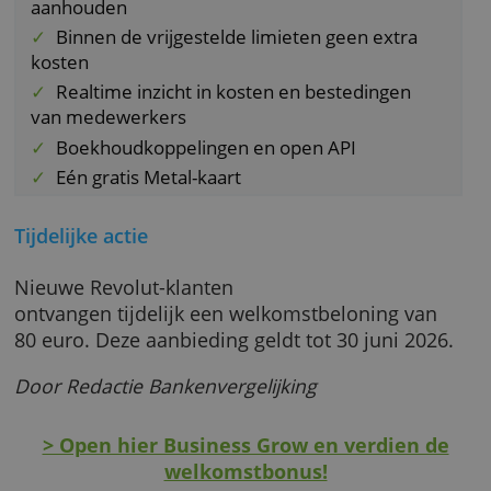
vrijgestelde limiet betaal je 0,6 tot 1,0 procen
opslag.
Geld opnemen met de Mastercard kost 2
procent van het gepinde bedrag.
Bijzondere aspecten
Ruim 35 muntsoorten ontvangen en
aanhouden
Binnen de vrijgestelde limieten geen extra
kosten
Realtime inzicht in kosten en bestedingen
van medewerkers
Boekhoudkoppelingen en open API
Eén gratis Metal-kaart