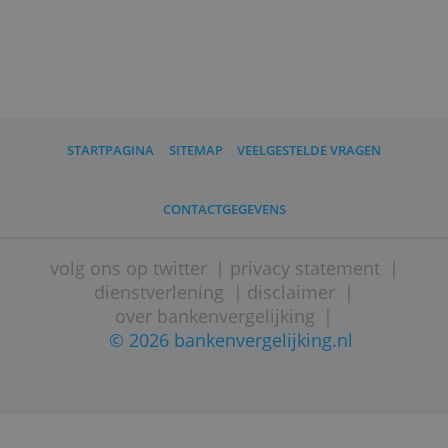
Revolut is een Britse bank die in de
Europese Unie werkt met een Litouwse
bankvergunning. Het
depositogarantiestelsel van Litouwen is
van toepassing. Revolut heeft een
bijkantoor in Amsterdam.
Bankieren bij Revolut verloopt
grotendeels in het Engels.
* Bij jaarbetaling €360 per jaar.
** Inkomende transacties in euro,
Amerikaanse dollar, Britse pond of
Zwitserse franc zijn altijd gratis.