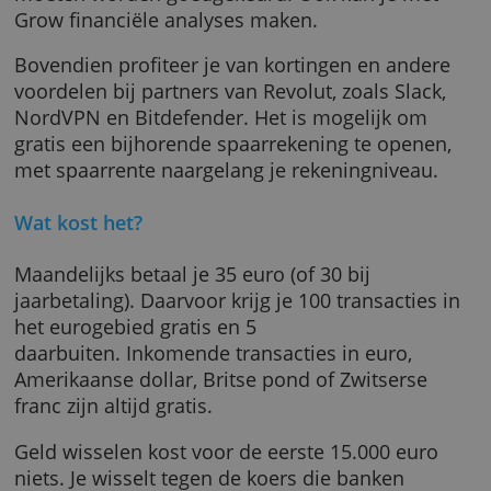
Je kunt met deze rekening meer dan
35 muntsoorten houden en in 150 muntsoor
betalen met je betaalpas. Verder kun je met
Revolut Business Grow betalingen invoeren d
moeten worden goedgekeurd. Ook kun je me
Grow financiële analyses maken.
Bovendien profiteer je van kortingen en ande
voordelen bij partners van Revolut, zoals Slac
NordVPN en Bitdefender. Het is mogelijk om
gratis een bijhorende spaarrekening te open
met spaarrente naargelang je rekeningniveau
Wat kost het?
Maandelijks betaal je 35 euro (of 30 bij
jaarbetaling). Daarvoor krijg je 100 transactie