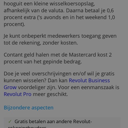
De eerste tien overschrijvingen per maand in
euro’s zijn gratis, daarna kosten ze 20 cent pe
transactie.
Overschrijvingen buiten het eurogebied kost
5 euro per transactie. Je betaalt voor de eers
1.000 euro die je wisselt per maand geen of
hooguit een kleine wisselkoersopslag,
afhankelijk van de valuta. Daarna betaal je 0,
procent extra ('s avonds en in het weekend 1,
procent).
Je kunt onbeperkt medewerkers toegang gev
tot de rekening, zonder kosten.
Contant geld halen met de Mastercard kost 2
procent van het gepinde bedrag.