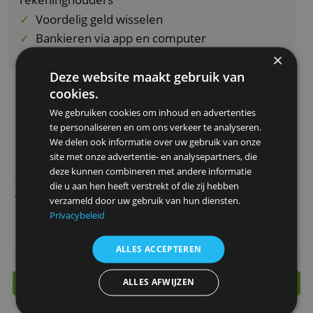
Doe je veel overschrijvingen en/of wil je grati
kunnen wisselen? Dan kan
Revolut Business
Grow
voordeliger zijn. Voor een eenmanszaak
Revolut Pro
meer geschikt.
Bijzondere aspecten
Gratis betalen aan andere Revolut-
rekeninghouders
Voordelig geld wisselen
Bankieren via app en computer
Accepteer betalingen op je website
Deze website maakt gebruik van
> Open Revolut Business Basic
cookies.
We gebruiken cookies om inhoud en advertenties