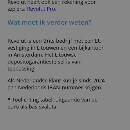
Zakelijke rekening, toegang voor
teamleden, tot 200 virtuele Mastercard-
debitcards per medewerker,
internetbankieren, 5 overschrijvingen
per maand, gratis overschrijven naar
Revolutklanten.
Voor wie geschikt?
Wel: bv's, vof's en maatschappen
Niet: verenigingen en stichtingen
Revolut heeft ook een rekening voor
zzp'ers:
Revolut Pro
.