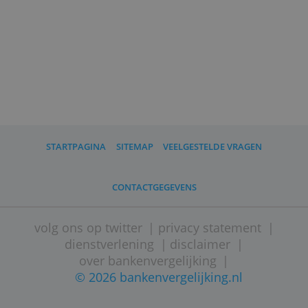
Wat moet ik verder weten?
Revolut is een Brits bedrijf met een EU-
vestiging in Litouwen en een bijkantoor
in Amsterdam. Het Litouwse
depositogarantiestelsel is van
toepassing.
Als Nederlandse klant kun je sinds 2024
een Nederlands IBAN-nummer krijgen.
* Toelichting tabel: uitgaande van de
euro als basisvaluta.