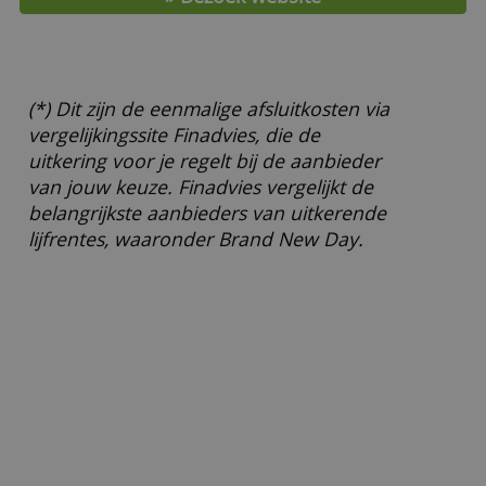
9 jaar
2,70 %
10 jaar
2,70 %
20 jaar
3,00 %
Minimale inleg
€ 4.000,-
Depositogarantie
Nederlandse
Maximale garantie
€ 100.000,-
Afsluitkosten
€ 129,- (*)
» Bezoek website
(*) Dit zijn de eenmalige afsluitkosten via
vergelijkingssite Finadvies, die de