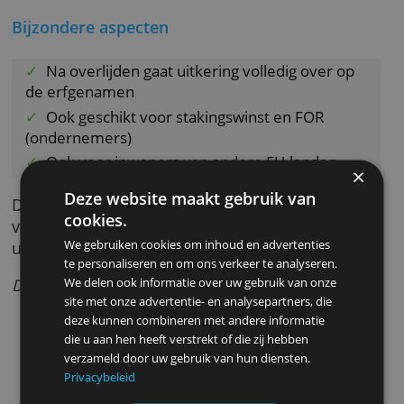
Bijzonder is dat je ook een lijfrente kunt
ontvangen van Brand New Day als je in het
buitenland woont. Dat moet dan wel een EU-
land zijn (of Liechtenstein, Noorwegen of
IJsland). Dit is bij andere aanbieders niet altij
mogelijk. Je betaalt hiervoor eenmalig 75 eur
Bijzondere aspecten
Na overlijden gaat uitkering volledig over op
de erfgenamen
Ook geschikt voor stakingswinst en FOR
(ondernemers)
Ook voor inwoners van andere EU-landen
Deze website maakt gebruik van
De belangrijkste nadelen staan in het overzic