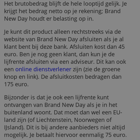
Ook moet de uitkering minimaal 100 euro
bedragen. De minimuminleg is 4.000 euro.
Brand New Day keert uit per jaar, halfjaar,
kwartaal of maand. Je kiest deze termijn zelf.
Het brutobedrag blijft de hele looptijd gelijk. 
krijgt het bedrag netto op je rekening; Brand
New Day houdt er belasting op in.
Je kunt dit product alleen rechtstreeks via de
website van Brand New Day afsluiten als je a
klant bent bij deze bank. Afsluiten kost dan 4
euro. Ben je nog geen klant, dan kun je de
lijfrente afsluiten via een adviseur. Dit kan o
een
online dienstverlener
zijn (zie de groene
knop en link). De afsluitkosten bedragen dan
175 euro.