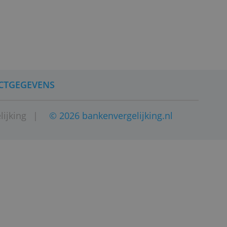
ng Beleggersgiro, die
ortefeuille beschermd tegen
CONTACTGEGEVENS