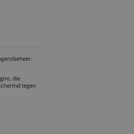
ALLES ACCEPTEREN
eleggen.nl
 Mulder Vermogensbeheer.
.