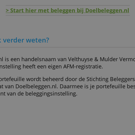
ameld door uw gebruik van hun diensten.
Privacybeleid
d van het doel
ingen
ALLES AFWIJZEN
g
> Start hier met beleggen bij Doelb
et ik verder weten?
eggen.nl is een handelsnaam van Velthuyse &
gingsinstelling heeft een eigen AFM-registratie