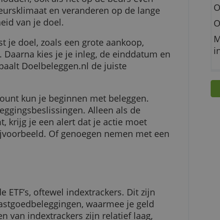
ingsdoel voor ogen is het makkelijker om aan
vast te houden, ook als het op de beurs even
j het beursklimaat en veranderen op de lange
lbaarheid van je doel.
nl eerst je doel, zoals een grote aankoop,
huisje. Daarna kies je je inleg, de einddatum e
rmee bepaalt Doelbeleggen.nl de juiste
ijk account kun je beginnen met beleggen.
le beleggingsbeslissingen. Alleen als de
r komt, krijg je een alert dat je actie moet
ogen bijvoorbeeld. Of genoegen nemen met ee