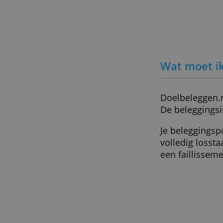
verz
Altijd inzicht in de haalbaarhei
Goede spreiding van je belegg
Door Redactie Bankenvergelijkin
Wat mo
Doelbel
De beleg