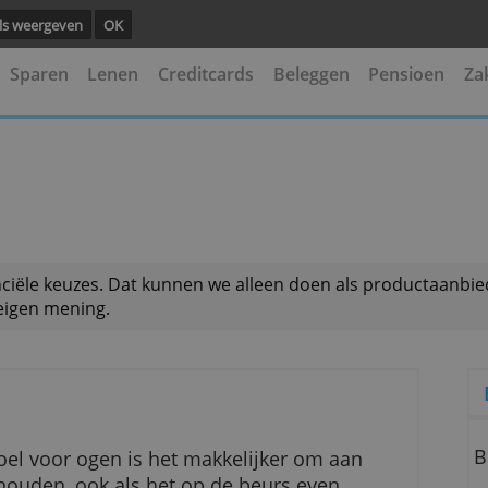
ng.
Details weergeven
OK
kening
Sparen
Lenen
Creditcards
Beleggen
 je financiële keuzes. Dat kunnen we alleen doen als
is onze eigen mening.
n.nl