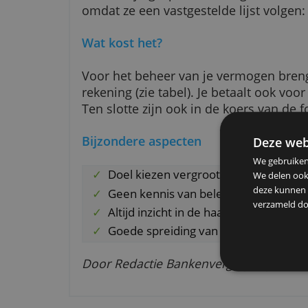
Waarin kun je beleggen?
Doelbeleggen.nl belegt in uiteenl
mandjes met aandelen, obligati
wereldwijd gespreid is belegd. De
omdat ze een vastgestelde lijst v
Wat kost het?
Voor het beheer van je vermogen
rekening (zie tabel). Je betaalt
Ten slotte zijn ook in de koers 
Bijzondere aspecten
De
We g
Doel kiezen vergroot de belegg
We d
deze
Geen kennis van beleggen ver