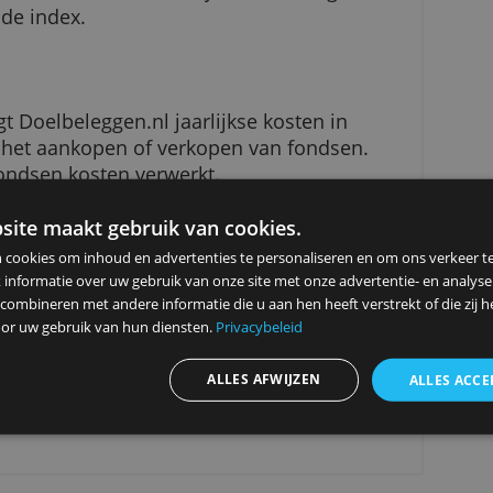
opende ETF’s, oftewel indextrackers. Dit zijn
es en vastgoedbeleggingen, waarmee je geld
 kosten van indextrackers zijn relatief laag,
olgen: de index.
 brengt Doelbeleggen.nl jaarlijkse kosten in
 ook voor het aankopen of verkopen van fondsen.
van de fondsen kosten verwerkt.
ze website maakt gebruik van cookies.
ebruiken cookies om inhoud en advertenties te personaliseren en
ingsdiscipline
elen ook informatie over uw gebruik van onze site met onze advert
 kunnen combineren met andere informatie die u aan hen heeft ver
eist