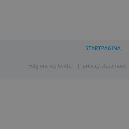
Je beleg
volledig
een fail
STARTPAG