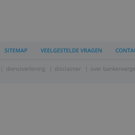
gingsportefeuille wordt beheerd door de Stichti
 losstaat van Doelbeleggen.nl. Daarmee is je p
lissement van de beleggingsinstelling.
INA
SITEMAP
VEELGESTELDE VRAGEN