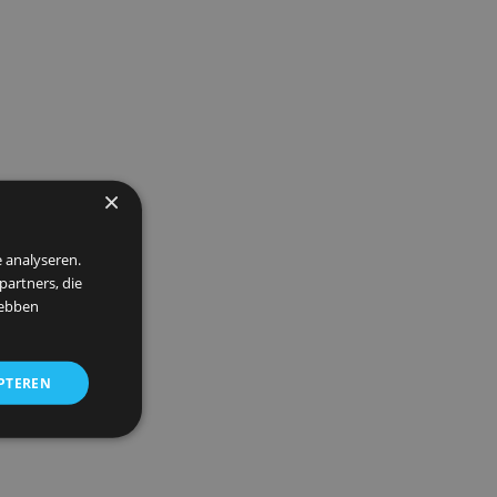
×
 om ons verkeer te analyseren.
entie- en analysepartners, die
strekt of die zij hebben