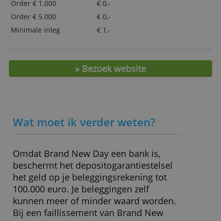
obligaties
ALLES AFWIJZEN
Door Redactie Bankenvergelijking
> Open hier een beleggingsrekening
Belangrijkste kenmerken
Beheerkosten
0,34 % (+ fondskosten)
Order € 1.000
€ 0,-
Order € 5.000
€ 0,-
Minimale inleg
€ 1,-