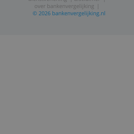
STARTPAGINA
SITEMAP
VEELGESTELDE VRAGEN
CONTACTGEGEVENS
volg ons op twitter
|
privacy statement
dienstverlening
|
disclaimer
|