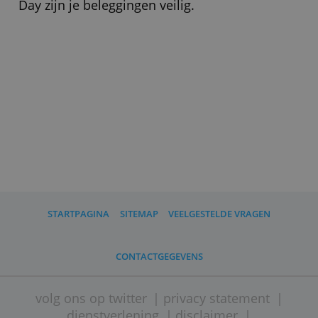
» Bezoek website
Wat moet ik verder weten?
Omdat Brand New Day een bank is,
beschermt het depositogarantiestelsel
het geld op je beleggingsrekening tot
100.000 euro. Je beleggingen zelf
kunnen meer of minder waard worden.
Bij een faillissement van Brand New
Day zijn je beleggingen veilig.