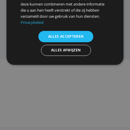
cookies.
We gebruiken cookies om inhoud en advertenties
te personaliseren en om ons verkeer te analyseren.
*
E-mailadres:
We delen ook informatie over uw gebruik van onze
site met onze advertentie- en analysepartners, die
deze kunnen combineren met andere informatie
die u aan hen heeft verstrekt of die zij hebben
verzameld door uw gebruik van hun diensten.
Privacybeleid
ALLES ACCEPTEREN
ALLES AFWIJZEN