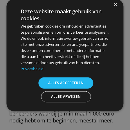
Je kiest en houdt vast aan een concreet spaardoel.
Dat helpt als het even tegenzit op de beurs. Er w
belegd in trackers.
beheerkosten
inleg vanaf
0,75 %
€ 25,-
» Meer info
Wat is vermogensbeer?
Vermogensbeheer is een verwarrende term