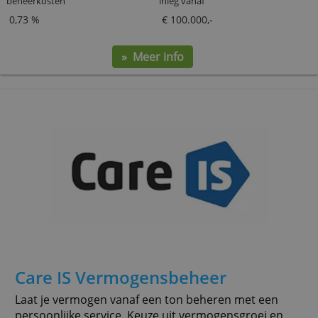
Index People
Deze gespecialiseerde vermogensbeheerder belegt in
indexfondsen over heel de wereld met lage koste
beheerkosten
inleg vanaf
0,73 %
€ 100.000,-
» Meer info