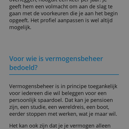
nodig hebt om te beginnen, meestal meer.
Hoe werkt het?
Een vermogensbeheerder maakt een profie
van jou. Hij vraagt onder meer naar je
financiële situatie, wat je doel is en wanne
je dat doel wilt bereiken. Hij vraagt ook na
het risico dat je hiervoor wilt en kunt lopen
Samen bepalen jullie hoeveel geld er word
ingelegd. Het kan om een eenmalig bedrag
gaan, om een periodieke inleg of beide.
Op basis van het profiel wordt er voor je
belegd, meestal in fondsen. Dit gebeurt
veelal automatisch, met behulp van een