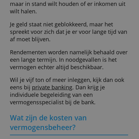
robot.
De beheerder zal dus niet doorlopend
overleggen, hooguit één keer per jaar. Je
geeft hem een volmacht om aan de slag te
gaan met de voorkeuren die je aan het beg
opgeeft. Het profiel aanpassen is wel altijd
mogelijk.
Voor wie is vermogensbeheer
bedoeld?
Vermogensbeheer is in principe toegankeli