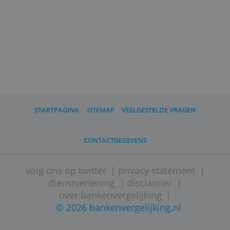
Wil je vijf ton of meer inleggen, kijk dan oo
eens bij
private banking
. Dan krijg je
individuele begeleiding van een
vermogensspecialist bij de bank.
Wat zijn de kosten van
vermogensbeheer?
Je betaalt een jaarlijks percentage van je
vermogen aan de aanbieder van de rekenin
de vermogensbeheerder.
Van het rendement dat wordt behaald gaat
dus altijd een zeker deel af, meestal tussen
en 1,5%.