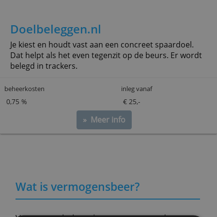
beheerkosten
inleg vanaf
1,57 %
€ 350.000,-
» Meer info
Doelbeleggen.nl