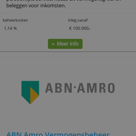
Care IS Vermogensbeheer
Laat je vermogen vanaf een ton beheren met een
persoonlijke service. Keuze uit vermogensgroei e
beleggen voor inkomsten.
beheerkosten
inleg vanaf
1,14 %
€ 100.000,-
» Meer info