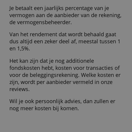
voor iedereen die wil beleggen voor een
persoonlijk spaardoel. Dat kan je pensioen
zijn, een studie, een wereldreis, een boot,
eerder stoppen met werken, wat je maar wi
Het kan ook zijn dat je je vermogen alleen
maar in stand wilt houden of er inkomen u
wilt halen.
Je geld staat niet geblokkeerd, maar het
spreekt voor zich dat je er voor lange tijd v
af moet blijven.
Rendementen worden namelijk behaald ov
een lange termijn. In noodgevallen is het
vermogen echter altijd beschikbaar.