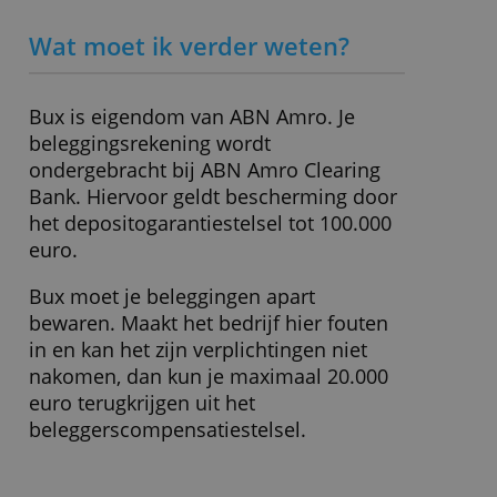
Beheerkosten
0,00 % + € 35,88 per jaar
Order € 1.000
€ 0,- (max. 3 per maand)
Order € 5.000
€ 0,- (max. 3 per maand)
Minimale inleg
€ 10,-
» Bezoek website
Wat moet ik verder weten?
Bux is eigendom van ABN Amro. Je