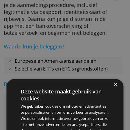
Wil je zekerheid over de prijs, dan kun je kie
voor een marktorder of een limietorder.
Hoe begin je?
Eerst download je de app van Bux. Daarin vo
je de aanmeldingsprocedure, inclusief
legitimatie via paspoort, identiteitskaart of
rijbewijs. Daarna kun je geld storten in de
app met een bankoverschrijving of
betaalverzoek, en beginnen met beleggen.
Waarin kun je beleggen?
Europese en Amerikaanse aandelen