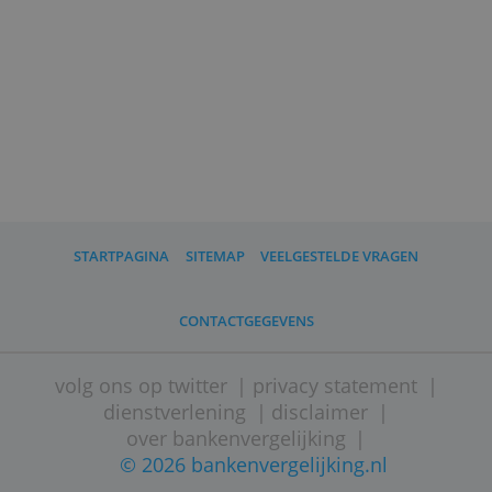
beleggingsrekening wordt
ondergebracht bij ABN Amro Clearing
Bank. Hiervoor geldt bescherming door
het depositogarantiestelsel tot 100.000
euro.
Bux moet je beleggingen apart
bewaren. Maakt het bedrijf hier fouten
in en kan het zijn verplichtingen niet
nakomen, dan kun je maximaal 20.000
euro terugkrijgen uit het
beleggerscompensatiestelsel.