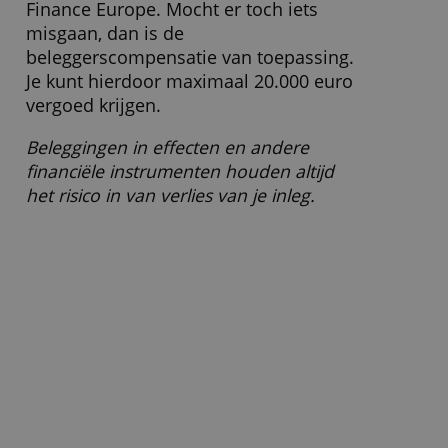
Finance Europe Ltd. Dit is een Europese
dochter van Freedom Holding Corp in
de VS, dat aan de Nasdaq genoteerd
staat en onder toezicht staat van de
Amerikaanse toezichthouder SEC. De
Europese dochter opereert vanuit
Cyprus en heeft een vergunning van de
Cyprus Securities and Exchange
Commission (CySEC). Het bedrijf is bij
de AFM geregistreerd.
Effecten die je hebt gekocht worden
apart bewaard en zijn veilig in het geval
van een faillissement van Freedom
Finance Europe. Mocht er toch iets
misgaan, dan is de
beleggerscompensatie van toepassing.