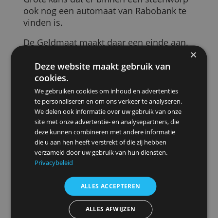
Nu staan er op verschillende plekken in
Nederland soms twee geldautomaten
vlak bij elkaar in de buurt. Bijvoorbeeld
eentje van ING en een van ABN Amro.
Grote kans dat er binnen een steenworp
ook nog een automaat van Rabobank te
vinden is.
De Geldmaat maakt daar een einde aan.
Het is één automaat waar je met elk
pasje van de drie grote banken geld uit
Deze website maakt gebruik van
kunt pinnen. De oude geldautomaten va
cookies.
Rabo, ING en ABN Amro verdwijnen dus
We gebruiken cookies om inhoud en advertenties
allemaal en er komt er één herkenbare
te personaliseren en om ons verkeer te analyseren.
voor terug.
We delen ook informatie over uw gebruik van onze
site met onze advertentie- en analysepartners, die
Als alles volgens plan verloopt, zijn alle
deze kunnen combineren met andere informatie