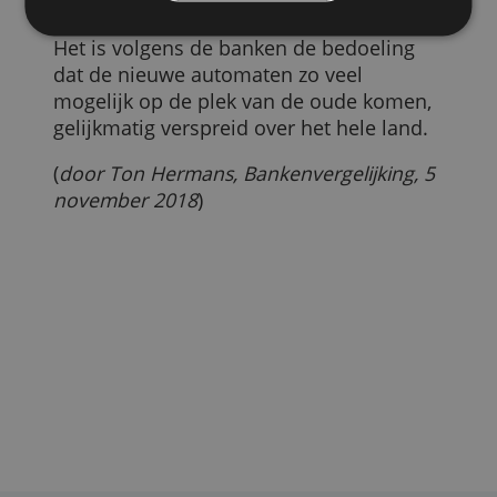
die u aan hen heeft verstrekt of die zij hebben
huidige automaten in 2020 vervangen.
verzameld door uw gebruik van hun diensten.
Privacybeleid
Verspreid over het hele land
De nieuwe geldautomaten worden
ALLES ACCEPTEREN
beheerd door Geldservice Nederland, ee
onafhankelijke organisatie die vanaf 1
ALLES AFWIJZEN
januari ook
Geldmaat
gaat heten.
Het is volgens de banken de bedoeling
dat de nieuwe automaten zo veel
mogelijk op de plek van de oude komen,
gelijkmatig verspreid over het hele land.
(
door Ton Hermans, Bankenvergelijking, 5
november 2018
)