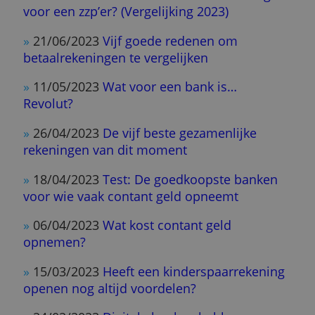
Nieuws 2023
»
21/12/2023
Een bankrekening is binnen
vier jaar twee keer zo duur geworden
»
29/11/2023
Bankrekening bij ING wordt 6
euro duurder
»
10/11/2023
Wat kost een zakelijke
rekening? (Vergelijking 2023)
»
25/10/2023
Ook ABN Amro verhoogt prij
van een bankrekening... opnieuw
»
18/10/2023
Klanten ASN gaan meer
betalen voor bankrekening