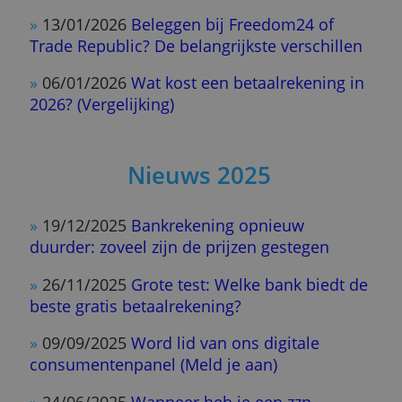
Nieuws 2026
»
16/06/2026
Dit kost een zakelijke rekenin
in 2026
»
30/04/2026
Past zelf beleggen bij jou?
»
11/02/2026
Hoe goed is de gratis zakelijk
betaalkaart van Wallester?
»
13/01/2026
Beleggen bij Freedom24 of
Trade Republic? De belangrijkste verschill
»
06/01/2026
Wat kost een betaalrekening 
2026? (Vergelijking)