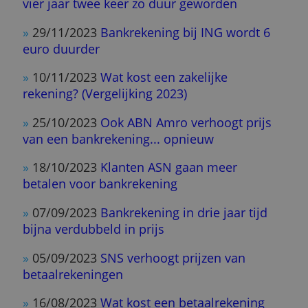
»
14/05/2024
Revolut biedt nu ook
spaarrekeningen aan
»
12/06/2024
Rabobank, SNS en ASN Bank
verhogen opnieuw prijzen van
bankrekeningen
»
28/02/2024
ING schrapt wekelijkse
bankafschriften
»
10/01/2024
Wat kost een Nederlandse
bankrekening in 2024? (Vergelijking)
»
09/01/2024
Betaalrekening stijgt veel
harder in prijs dan andere producten