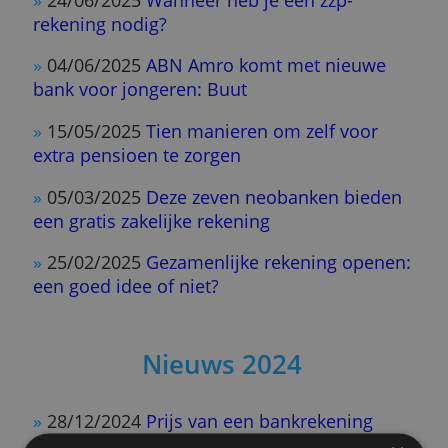
Nieuws 2025
»
19/12/2025
Bankrekening opnieuw
duurder: zoveel zijn de prijzen gestegen
»
26/11/2025
Grote test: Welke bank biedt 
beste gratis betaalrekening?
»
09/09/2025
Word lid van ons digitale
consumentenpanel (Meld je aan)
»
24/06/2025
Wanneer heb je een zzp-
rekening nodig?
»
04/06/2025
ABN Amro komt met nieuwe