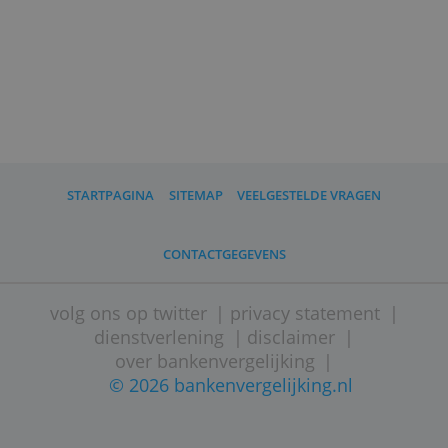
»
18/04/2023
Test: De goedkoopste banke
voor wie vaak contant geld opneemt
»
06/04/2023
Wat kost contant geld
opnemen?
»
15/03/2023
Heeft een kinderspaarrekeni
openen nog altijd voordelen?
»
24/02/2023
Digitale banken hebben nog
een lange weg te gaan
»
16/02/2023
Wat voor een bank is…
Rabobank?
»
03/02/2023
Internetbankieren is zo simpe
nog niet