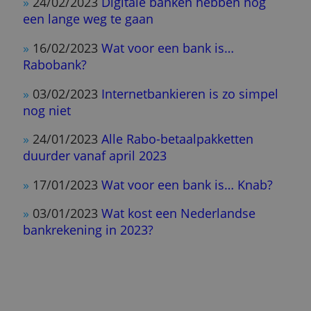
»
07/09/2023
Bankrekening in drie jaar tijd
bijna verdubbeld in prijs
»
05/09/2023
SNS verhoogt prijzen van
betaalrekeningen
»
16/08/2023
Wat kost een betaalrekening
voor een zzp’er? (Vergelijking 2023)
»
21/06/2023
Vijf goede redenen om
betaalrekeningen te vergelijken
»
11/05/2023
Wat voor een bank is…
Revolut?
»
26/04/2023
De vijf beste gezamenlijke
rekeningen van dit moment