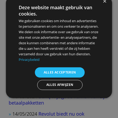
bank voor jongeren: Buut
»
15/05/2025
Tien manieren om zelf voor
extra pensioen te zorgen
»
05/03/2025
Deze zeven neobanken biede
een gratis zakelijke rekening
»
25/02/2025
Gezamenlijke rekening opene
een goed idee of niet?
Nieuws 2024
»
28/12/2024
Prijs van een bankrekening
stijgt het hardst bij de grote banken