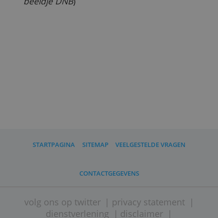
biljetten worden uit de roulatie genomen
zodra ze versleten zijn.
ALLES AFWIJZEN
Bekijk
hier het officiële Youtubefilmpje
over het nieuwe bankbiljet.
(
door Ton Hermans, 24 november 2015;
beeldje DNB
)