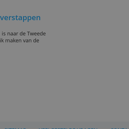
krekening meldt u zich aan
erigens niet verplicht om u
vice. Na de overstap kunt u
et is overigens per bank
at zij dat voor u doen. Het is
t het opzeggen van uw oude
w nieuwe rekening heeft
die overstappen
rzonden is naar de Tweede
e gebruik maken van de
.