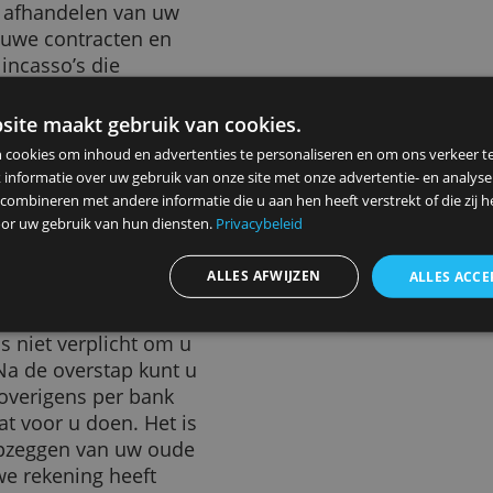
stap zeer eenvoudig voor
t ervoor dat uw
open. Zo krijgt u van de
bij het afhandelen van uw
 van nieuwe contracten en
gen en incasso’s die
kening zullen gedurende 13
nk informeert alle bedrijven
ze website maakt gebruik van cookies.
ng heeft gegeven om van uw
ebruiken cookies om inhoud en advertenties te personaliseren en
el zelf uw werkgever inlichten
elen ook informatie over uw gebruik van onze site met onze advert
ning gestort dient te worden.
 kunnen combineren met andere informatie die u aan hen heeft ver
ameld door uw gebruik van hun diensten.
Privacybeleid
voudig
ALLES AFWIJZEN