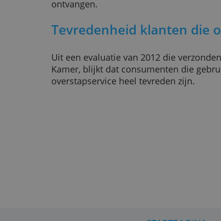
Na het openen van een nieuwe ban
voor de overstapservice. U bent ov
aan te melden voor de overstapser
uw oude bankrekening opzeggen. H
verschillend of u dat zelf doet of d
wel verstandig om te wachten me
rekening totdat u de pasjes van u
ontvangen.
Tevredenheid klanten 
Uit een evaluatie van 2012 die ve
Kamer, blijkt dat consumenten di
overstapservice heel tevreden zijn