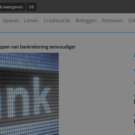
ng.
Details weergeven
OK
kening
Sparen
Lenen
Creditcards
Beleggen
 overstappen van bankrekening eenvoudiger