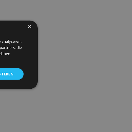
×
 om ons verkeer te analyseren.
entie- en analysepartners, die
strekt of die zij hebben
ALLES ACCEPTEREN