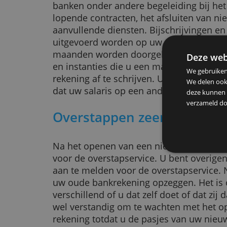
De overstapservice maakt de over
consumenten en bedrijven en zorg
betalingsverkeer soepel door kan l
banken onder andere begeleiding 
lopende contracten, het afsluiten
aanvullende diensten. Bijschrijvin
uitgevoerd worden op uw oude re
maanden worden doorgeleid. De ba
De
en instanties die u een machtigi
We g
rekening af te schrijven. U moet w
We d
dat uw salaris op een andere reke
deze
verz
Overstappen zeer een