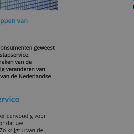
verstappen van
 75.000 consumenten geweest
e overstapservice.
bruik maken van de
envoudig veranderen van
itiatief van de Nederlandse
tapservice