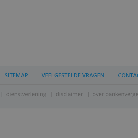
ekening nog veel meer kosten
eld opneemt in het buitenland
 Deze tarieven kunnen flink
oor jezelf relevante kosten te
etaalrekeningen
.
6
)
 grote banken wil