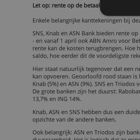
voorbeeld 4: twee betaalrekeningen
Platinumcreditcards:
De
ABN Amro Betaalgemak Max - €69
We g
Rabo Totaalpakket - €71,40
We d
Rabo Riantpakket - €87,00
deze
ING Kiesvrij - €106,80
verz
(niet mogelijk bij andere banken)
Let op: rente op de betaalrekening
Enkele belangrijke kanttekeningen 
SNS, Knab en ASN Bank bieden re
- en vanaf 1 april ook ABN Amro 
rente kan de kosten terugbrengen
saldo, hoe eerder dit de voordeligs