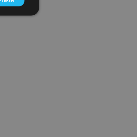
×
 om ons verkeer te analyseren.
entie- en analysepartners, die
strekt of die zij hebben
ALLES ACCEPTEREN