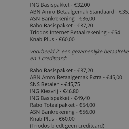
voorbeeld 1: een gezamenlijke bet
geen creditcard:
ING Kiesvrij - €29,40
SNS Betalen - €30,00
ING Basispakket - €32,00
ABN Amro Betaalgemak Standaard 
ASN Bankrekening - €36,00
Rabo Basispakket - €37,20
Triodos Internet Betaalrekening - 
Knab Plus - €60,00
voorbeeld 2: een gezamenlijke bet
en 1 creditcard:
Rabo Basispakket - €37,20
ABN Amro Betaalgemak Extra - €4