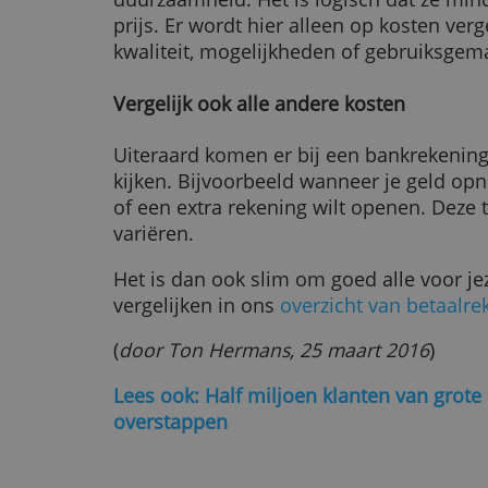
Hier staat natuurlijk tegenover da
kan opvoeren. Geoorloofd rood sta
Knab (5%) en ASN (9%). SNS en Tr
De grote banken zijn het duurst:
13,7% en ING 14%.
Knab, ASN en SNS hebben dus een 
opzichte van de andere banken.
Ook belangrijk: ASN en Triodos zi
duurzaamheid. Het is logisch dat
prijs. Er wordt hier alleen op kost
kwaliteit, mogelijkheden of gebru
Vergelijk ook alle andere kosten