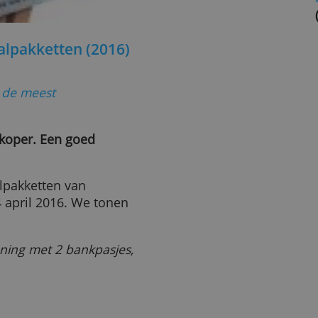
e betaalpakketten (2016)
ijk hier de meest
026
.
e goedkoper. Een goed
 betaalpakketten van
en na 4 april 2016. We tonen
aties.