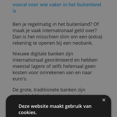
samengesteld en kosten daardoor ook
niet hetzelfde.
Het is belangrijk dat je zoekt wat bij je
past, zodat je niet onnodig betaalt voor
iets wat je niet gebruikt. Dit kun je het
beste doen door bankrekeningen
goed t
vergelijken
.
3. Kosten kunnen enorm verschillen –
vooral voor wie vaker in het buitenland
is
Ben je regelmatig in het buitenland? Of
maak je vaak internationaal geld over?
Dan is het misschien slim om een (extra)
rekening te openen bij een neobank.