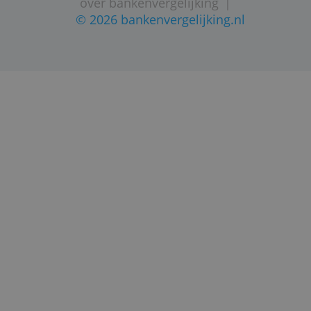
bankrekeningen van Nederland
STARTPAGINA
SITEMAP
VEELGESTELDE VRAGEN
CONTACTGEGEVENS