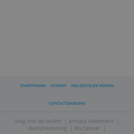
Ben je niet tevreden over de
mogelijkheden die je huidige betaalapp
biedt, of vind je het design saai of lelijk?
Zoek dan een bank met een betere app.
Vraag eens gewoon aan je familie of
vrienden, dat zijn vaak de mensen die je
het meest vertrouwt op hun oordeel.
(
Redactie Bankenvergelijking, 21 juni 2023
Foto: Shutterstock
)
Vergelijk hier de beste