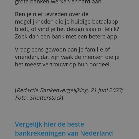
van onze test vind je in
dit artikel
.
5. Nuttige functies in de app kunnen je
helpen
Banken willen hun klanten graag helpen
zicht en grip te houden op hun geld. Hoe
ze dat doen, verschilt ook nogal. Het is
bijvoorbeeld fijn als je in de app een
online kasboekje kunt bijhouden,
overzichten kunt opvragen, spaarpotjes
kan aanmaken en spaardoelen kan
opstellen.
De nieuwe digitale banken leggen hier
iets meer de nadruk op, maar ook de
grote banken werken er hard aan.