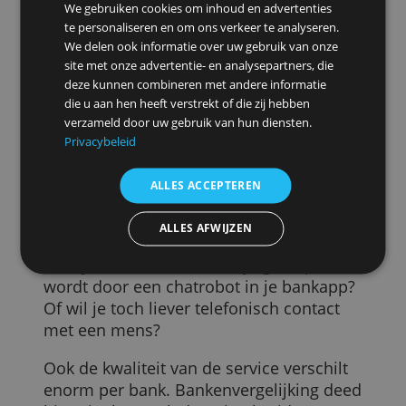
Nieuwe digitale banken zijn
internationaal georiënteerd en hebben
meestal lagere of zelfs helemaal geen
kosten voor omrekenen van en naar
euro's.
De grote, traditionele banken zijn
gemiddeld het duurst met opslagen van
bijvoorbeeld 1,2 procent (ABN Amro) of
Deze website maakt gebruik van
1,4 procent (ING, Rabobank) boven op de
cookies.
wisselkoers. Bij veel nieuwe digitale
We gebruiken cookies om inhoud en advertenties
banken zoals Bunq en Revolut is geld
te personaliseren en om ons verkeer te analyseren.
wisselen gratis.
We delen ook informatie over uw gebruik van onze
site met onze advertentie- en analysepartners, die
4. De kwaliteit van de klantenservice
deze kunnen combineren met andere informatie
verschilt enorm
die u aan hen heeft verstrekt of die zij hebben