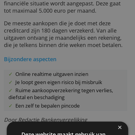
is dus niet nodig, als je hem wilt bestellen.
De Mastercard Classic is een veilige creditca
zonder opsmuk, maar met goede beoordelin
van klanten en een bestedingslimiet die op j
financiële situatie wordt aangepast. Deze gaa
tot maximaal 5.000 euro per maand.
De meeste aankopen die je doet met deze
creditcard zijn 180 dagen verzekerd. Van alle
uitgaven ontvang je maandelijks een rekenin
die je telkens binnen drie weken moet betale
Bijzondere aspecten
Online realtime uitgaven inzien
Je loopt geen eigen risico bij misbruik