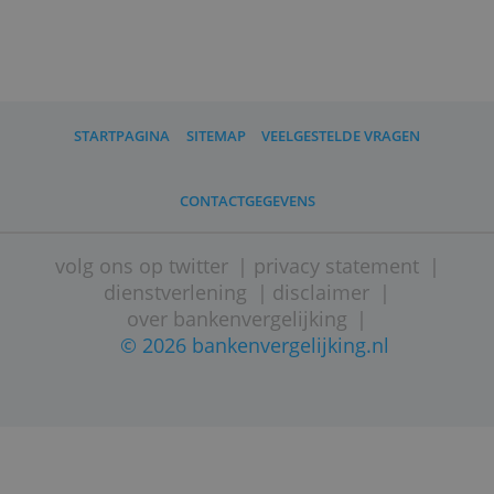
aanvragen als je netto minimaal €1.500
verdient.
*
Bij een positief saldo van €500 of
meer.
STARTPAGINA
SITEMAP
VEELGESTELDE VRAGEN