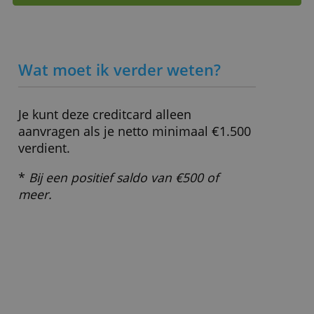
Bestedingslimiet
€ 5.000,- (maximaal)
ALLES ACCEPTEREN
Kosten geld
4 % (bij positief saldo 1 % tot €
opnemen
1,50)
ALLES AFWIJZEN
Wisselkoersopslag
2,00 %
Leenrente
-
Spaarrente
1,25 % (*)
» Bezoek website
Wat moet ik verder weten?
Je kunt deze creditcard alleen