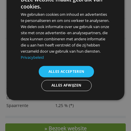
Ruime aankoopverzekering tegen verlies,
diefstal en beschadiging
Een zelf te bepalen pincode
Door Redactie Bankenvergelijking
Deze website maakt gebruik van
> Vraag hier de Mastercard Classic aa
cookies.
We gebruiken cookies om inhoud en advertenties
te personaliseren en om ons verkeer te analyseren.
Belangrijkste kenmerken
We delen ook informatie over uw gebruik van onze
(per 1 juni 2025)
site met onze advertentie- en analysepartners, die
deze kunnen combineren met andere informatie
Kaartkosten per jaar
€ 38,95
die u aan hen heeft verstrekt of die zij hebben
verzameld door uw gebruik van hun diensten.
Kaartuitgever
ICS
Privacybeleid
Extra creditcard
€ 21,95