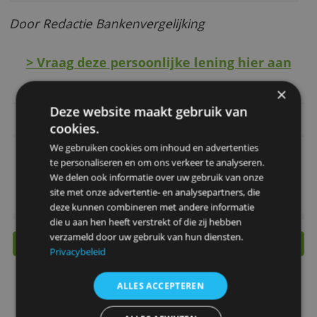
Zelf online regelen (telefonische hulp
mogelijk)
Offerte binnen 30 minuten
Geld binnen 3 dagen op de rekening
Vaste looptijd, vaste rente
Door Redactie Bankenvergelijking
> Vraag deze persoonlijke lening hier a
Deze website maakt gebruik van
Belangrijkste kenmerken
cookies.
We gebruiken cookies om inhoud en advertenties
Rente
8,49 % (bij € 15.000)
te personaliseren en om ons verkeer te analyseren.