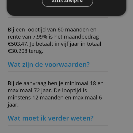
Minimale lening
€ 7.500,-
We delen ook informatie over uw gebruik van onze
Maximale lening
€ 100.000,-
site met onze advertentie- en analysepartners, die
deze kunnen combineren met andere informatie
die u aan hen heeft verstrekt of die zij hebben
verzameld door uw gebruik van hun diensten.
» Bezoek website
Privacybeleid
ALLES ACCEPTEREN
Rekenvoorbeeld: €25.000 lenen
ALLES AFWIJZEN
bij Findio
Bij een looptijd van 60 maanden en
rente van 7,99% is het maandbedrag
€503,47. Je betaalt in vijf jaar in totaal
€30.208 terug.