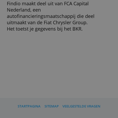
Wat zijn de voorwaarden?
Bij de aanvraag ben je minimaal 18 en
maximaal 72 jaar. De looptijd is
minstens 12 maanden en maximaal 6
jaar.
Wat moet ik verder weten?
Findio maakt deel uit van FCA Capital
Nederland, een
autofinancieringsmaatschappij die deel
uitmaakt van de Fiat Chrysler Group.
Het toetst je gegevens bij het BKR.