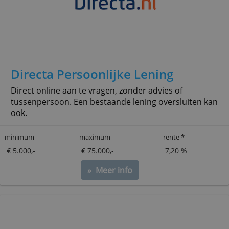
minimum
maximum
rente *
€ 5.000,-
€ 75.000,-
7,9 %
» Meer info