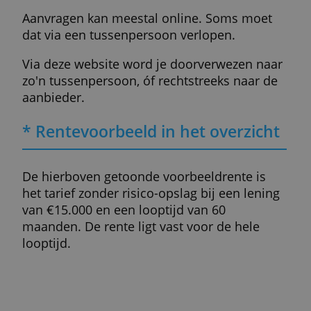
Alle kosten liggen vooraf vast.
De rente kan fiscaal aftrekbaar zijn als
je de lening gebruikt voor verbetering va
je woning. (
Bekijk speciale leningen
hiervoor
)
Extra aflossen is boetevrij.
Nadelen:
Een afgelost bedrag opnieuw opnemen i
niet mogelijk.
De rente kan hoger zijn dan bij een
doorlopend krediet.
Aanvragen van een persoonlijke