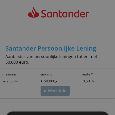
Directa Persoonlijke Lening
Direct online aan te vragen, zonder advies of
tussenpersoon. Een bestaande lening oversluite
ook.
minimum
maximum
rente *
€ 5.000,-
€ 75.000,-
7,20 %
» Meer info