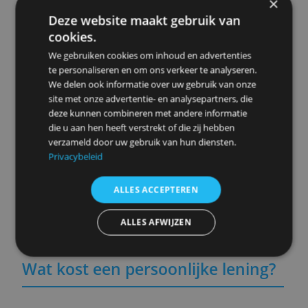
Santander Persoonlijke Lening
Aanbieder van persoonlijke leningen tot en met
50.000 euro.
minimum
maximum
rente *
€ 2.500,-
€ 50.000,-
9,50 %
» Meer info