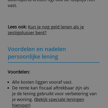
Je betaalt alleen een vaste rente. Het tarief
hangt af van het geleende bedrag en van j
persoonlijke situatie.
Hoe lager het risico voor de aanbieder, ho
lager je rente zal zijn. De rentetarieven van
geldaanbieders kunnen sterk uiteenlopen,
dus vraag altijd meerdere offertes aan.
Verschil met doorlopend krediet
Met een persoonlijke lening is tussentijds
extra geld lenen niet mogelijk. Dat kan wel
bij een doorlopend krediet, tot aan de
afgesproken limiet.