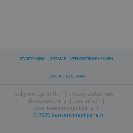
lening
Wil je een persoonlijke lening aanvragen,
dan wordt er gekeken naar je inkomen,
je leeftijd en je woonsituatie. Ook onderzo
de aanbieder bij het BKR of je nog andere
leningen hebt of hebt gehad.
Aanvragen kan meestal online. Soms moet
dat via een tussenpersoon verlopen.
Via deze website word je doorverwezen na
zo'n tussenpersoon, óf rechtstreeks naar d
aanbieder.
* Rentevoorbeeld in het overzich