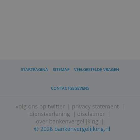
Je bent minimaal 21 en maximaal 73
jaar. De lening moet volledig
terugbetaald zijn voor je 74e verjaardag.
De looptijd is minstens 6 maanden en
maximaal 10 jaar.
Wat moet ik verder nog weten?
Interbank meldt je lening bij het BKR in
Tiel.