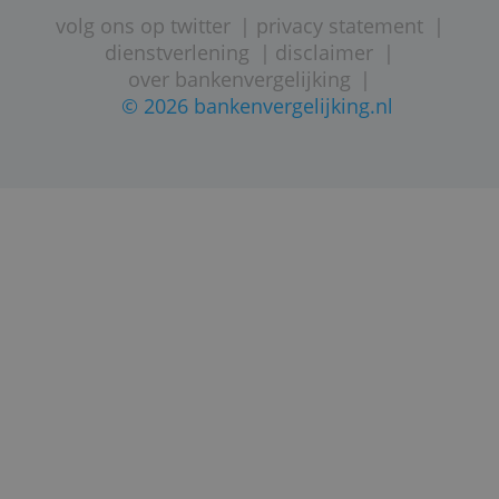
STARTPAGINA
SITEMAP
VEELGESTELDE VRAGEN
CONTACTGEGEVENS
volg ons op twitter
|
privacy statement
dienstverlening
|
disclaimer
|
over bankenvergelijking
|