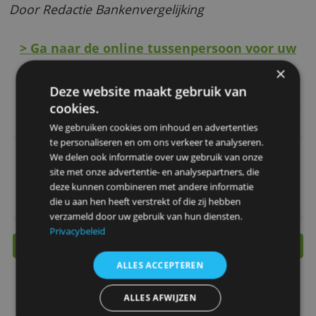
Bijzondere voordelen
Ook hoog leenbedrag mogelijk
Hulp en advies van een kredietadviseur
Extra aflossen kan altijd en is gratis
Door Redactie Bankenvergelijking
> Ga naar de online tussenpersoon voor
aanvraag!
Deze website maakt gebruik van
cookies.
Belangrijkste kenmerken
We gebruiken cookies om inhoud en advertenties
te personaliseren en om ons verkeer te analyseren.
Rente
vanaf 7,5 %
We delen ook informatie over uw gebruik van onze