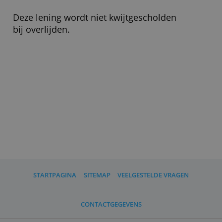
Wat zijn de voorwaarden?
Een aanvrager is minimaal 21 en
maximaal 68 jaar.
Wat moet ik verder weten?
Qander is een onderdeel van de
internationale vermogensbeheerder
Chenavari Investment Partners.
Deze lening wordt niet kwijtgescholden
bij overlijden.