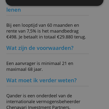
Minimale lening
€ 5.000,-
site met onze advertentie- en analysepartners, die
deze kunnen combineren met andere informatie
Maximale lening
€ 75.000,-
die u aan hen heeft verstrekt of die zij hebben
verzameld door uw gebruik van hun diensten.
Privacybeleid
» Bezoek website
ALLES ACCEPTEREN
ALLES AFWIJZEN
Rekenvoorbeeld bij €25.000
lenen
Bij een looptijd van 60 maanden en
rente van 7,5% is het maandbedrag
€498. Je betaalt in totaal €29.880 terug.